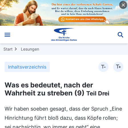
Start
Lesungen
Inhaltsverzeichnis
Was es bedeutet, nach der
Wahrheit zu streben (9)
Teil Drei
Wir haben soeben gesagt, dass der Spruch „Eine Hinrichtung führt bloß dazu, dass Köpfe rollen; sei nachsichtig, wo immer es geht“ eine Forderung ist, die an das Moralverhalten der Menschheit gestellt wird. Wir haben auch einige der Probleme mit diesem Spruch analysiert und einige der Auswirkungen, die er auf die Menschheit gehabt hat. Durch ihn wurden der Menschheit einige ungesunde Vorstellungen und Ansichten präsentiert, und er hatte einige negative Auswirkungen auf die Bestrebungen und das Überleben der Menschen, derer sie sich bewusst sein sollten. Wie sollten Gläubige also Probleme auffassen, die mit Großherzigkeit und Großzügigkeit zu tun haben, was Menschlichkeit betrifft? Wie kann man sie von Gott auf richtige und positive Weise annehmen? Sollte das nicht auch verstanden werden? (Ja.) Es ist eigentlich nicht schwer, diese Dinge zu verstehen. Ihr müsst weder raten, noch irgendwelche Informationen recherchieren. Dadurch, dass wir einfach aus den Dingen lernen, die Gott gesagt hat, aus dem Werk, das Er unter den Menschen vollbracht hat, und aus Gottes Disposition, die sich in Seinen unterschiedlichen Umgangsformen mit allen Arten von Menschen zeigt, können wir genau wissen, was Gottes Meinung zu diesen Sprüchen und Ansichten der traditionellen Kultur ist, und was genau Seine Absichten sind. Die Menschen sollten sich Gottes Absichten und Ansichten ansehen, um einen Weg zu haben, auf dem sie nach der Wahrheit streben können. Der Spruch „Eine Hinrichtung führt bloß dazu, dass Köpfe rollen“, an den sich die Menschen halten, bedeutet, dass sich eine Sache erledigt hat und nicht weiter verfolgt werden sollte, wenn jemandes Kopf abgeschlagen wird und dann zu Boden fällt. Ist das nicht so etwas wie ein Standpunkt? Ist das nicht ein Standpunkt, den die Menschen allgemein vertreten? Es bedeutet, dass das Leben aus und vorbei ist, wenn ein Mensch das Ende seines physischen Lebens erreicht. All die schlimmen Dinge, die dieser Mensch in seinem Leben getan hat, und all die Liebe, der Hass, die Leidenschaft und Feindseligkeit, die er erfahren hat, werden dann sofort für beendet erklärt, und dieses Leben gilt als beendet. Die Menschen glauben das, aber wenn man sich Gottes Worte und all die verschiedenen Zeichen von Gottes Handeln ansieht, beruht Gottes Handeln dann auf diesem Grundsatz? (Nein.) Auf welchem Grundsatz beruht also Gottes Handeln? Worauf stützt sich Gott, wenn Er so handelt? Manche Menschen sagen, dass Gott sich dabei auf Seine Verwaltungsverordnungen stützt, was richtig ist, aber damit ist das Bild noch nicht komplett. Einerseits stützt Er sich auf Seine Verwaltungsverordnungen, aber andererseits gründet Sein Umgang mit Menschen aller Art auf Seiner Disposition und auf Seinem Wesen – das ist das Gesamtbild. Endet aus Gottes Sicht das Leben eines Menschen, wenn er getötet wird und sein Kopf zu Boden fällt? (Nein.) Auf welche Weise beendet Gott also das Leben eines Menschen? Geht Gott so mit einem Menschen um? (Nein.) Wenn Gott sich mit irgendeinem Menschen befasst, dann tötet Er ihn nicht einfach, indem Er ihm den Kopf abschlägt, und damit ist die Sache erledigt. Die Art und Weise, wie Gott mit der Menschheit umgeht, hat einen Anfang und ein Ende, einen Zusammenhang und eine Beständigkeit. Ab dem Moment, in dem eine Seele als Mensch wiedergeboren wird, bis zu dem Zeitpunkt, an dem sie nach dem Ende des physischen Lebens eines Menschen in das geistliche Reich zurückkehrt, muss sie, welchem Kurs sie auch folgt, ob im geistlichen Reich oder in der materiellen Welt, Gottes Umgang unterstellt sein. Ob sie am Ende belohnt oder bestraft wird, hängt von Gottes Verwaltungsverordnungen ab, und es gibt himmlische Regeln. Das bedeutet, dass die Art und Weise, wie Gott einen Menschen behandelt, von dem gesamten Lebensschicksal abhängt, das Er für jeden Menschen bestimmt hat. Ist das Schicksal eines Menschen zu Ende, untersteht er diesem Umgang, der auf dem Gesetz und den himmlischen Regeln zur Bestrafung des Bösen und Belohnung des Guten basiert, die Gott erlassen hat. Wenn dieser Mensch reichlich Böses in der Welt getan hat, muss er sich reichlich Bestrafung unterziehen; wenn dieser Mensch nicht viel Böses getan und sogar einige gute Taten vollbracht hat, dann sollte er belohnt werden. Ob er weiter wiedergeboren werden kann und ob er als Mensch oder Tier wiedergeboren wird, hängt von seiner Leistung im jetzigen Leben ab. Warum halte Ich über diese Dinge Gemeinschaft? Weil an den Spruch „Eine Hinrichtung führt bloß dazu, dass Köpfe rollen“ noch ein Nachsatz angehängt ist: „Sei nachsichtig, wo immer es geht“. Es ist nicht Gottes Art, Dinge zu sagen oder Dinge zu tun, die einen prinzipienlosen Versuch darstellen, Schönwetter zu machen. Gottes Handlungen zeigt sich in der Art und Weise, wie Er vom Anfang bis zum Schluss mit jedem geschaffenen Wesen umgeht. Das alles befähigt die Menschen dazu, klar zu erkennen, dass es Gott ist, der über das Schicksal der Menschheit herrscht, es orchestriert und anordnet und dann je nach dem Verhalten eines Menschen Böses bestraft und Gutes belohnt und Strafen verhängt, wo sie fällig sind. Entsprechend dem, was Gott festgelegt hat, sollte ein Mensch so viel bestraft werden und seine Strafe sollte so viele Reinkarnationen andauern, je nachdem, wieviel Böses er getan hat, und das geistliche Reich setzt dies nach festgelegten Regeln und ohne die geringste Abweichung um. Keiner kann das ändern, und jeder, der das tut, verstößt gegen die von Gott festgelegten himmlischen Regeln und wird ausnahmslos bestraft. Aus Gottes Sicht darf gegen diese himmlischen Regeln nicht verstoßen werden. Was bedeutet das? Es bedeutet, dass mit jedem Menschen, ganz gleich, welche bösen Taten er begangen hat oder gegen welche himmlischen Regeln und Vorschriften er verstoßen hat, am Ende kompromisslos umgegangen wird. Anders als bei den weltlichen Gesetzen – wo es Bewährungsstrafen gibt oder jemand vermitteln kann oder der Richter seinen eigenen Vorlieben folgen und Güte walten lassen kann, indem er, wo immer es geht, nachsichtig ist, sodass die betreffende Person nicht für ihr Verbrechen verurteilt und nicht entsprechend bestraft wird – laufen die Dinge im geistlichen Reich nicht so ab. Gott wird die vergangenen und gegenwärtigen Leben eines jeden geschaffenen Wesens streng nach den von Ihm erlassenen Gesetzen, d. h. den Regeln des Himmels, behandeln. Es spielt keine Rolle, wie ernst oder unbedeutend die Verfehlungen eines Menschen sind oder wie bedeutsam oder unbedeutend seine guten Taten sind, noch spielt es eine Rolle, wie lange die Verfehlungen dieses Menschen oder seine guten Taten schon andauern oder wie lange sie zurückliegen. Nichts davon ändert etwas an der Art und Weise, wie der Herr der Schöpfung mit den Menschen umgeht, die Er geschaffen hat. Das heißt, die himmlischen Regeln, die Gott aufgestellt hat, werden sich nie ändern. Das ist der Grundsatz hinter Gottes Handeln und Vorgehensweise. Seit es die Menschen gibt und Gottes Wirken unter ihnen begonnen hat, haben sich die Verwaltungsverordnungen, die Er erlassen hat, das heißt, die Regeln des Himmels, nicht geändert. Somit wird Gott letztendlich Wege haben, sich mit den Verfehlungen, guten Taten und allen möglichen bösen Taten der Menschheit auseinanderzusetzen. Sämtliche Geschöpfe müssen den Preis zahlen, der für ihr Handeln und Verhalten fällig ist. Allerdings wird jedes geschaffene Wesen wegen seiner Rebellion gegen Gott, wegen der bösen Taten, die es begangen hat, und wegen der Verfehlungen, die es hinterlassen hat, von Gott bestraft, und nicht weil Gott angefangen hat, die Menschen zu hassen. Gott gehört nicht dem Menschengeschlecht an. Gott ist Gott, der Herr der Schöpfung. Es ist nicht so, dass sämtliche geschaffene Wesen bestraft werden, weil der Herr der Schöpfung Menschen hasst, sondern weil sie gegen die himmlischen Regeln, Vorschriften, Gesetze und Gebote verstoßen haben, die Gott erlassen hat, und diese Tatsache kann niemand ändern. So gesehen gibt es Gottes Ansicht nach niemals so etwas wie „nachsichtig sein, wo immer es geht“. Vielleicht versteht ihr nicht ganz, was Ich sage, aber auf jeden Fall ist das letztendliche Ziel, euch wissen zu lassen, dass Gott keinen Hass hat, sondern nur die Regeln des Himmels, Verwaltungsverordnungen, Gesetze, Seine Disposition und Seinen unverletzlichen Zorn und Seine unverletzliche Majestät. Deshalb gibt es aus Gottes Sicht so etwas wie „nachsichtig sein, wo immer es geht“ nicht. Du solltest Gott nicht an der Forderung messen, nachsichtig zu sein, wo immer es geht, noch Gott anhand dieser Forderung einer Prüfung unterziehen. Was bedeutet „Gott einer Prüfung zu unterziehen“? Es bedeutet, dass manche, wenn Gott den Menschen Barmherzigkeit und Toleranz zeigt, sagen werden: „Seht, Gott ist gut, Gott liebt die Menschen, Er ist nachsichtig, wo immer es geht, Er ist den Menschen gegenüber wirklich tolerant, Gott ist am großzügigsten, viel großzügiger als Menschen und sogar großzügiger als Premierminister!“ Ist es richtig, das zu sagen? (Nein.) Ist es angebracht, wenn du Gott auf diese Weise lobpreist? (Nein, es ist nicht angebracht.) Diese Art zu reden ist falsch und darf nicht auf Gott angewendet werden. Die Menschen bemühen sich, nachsichtig zu sein, wo immer es geht, um ihren Großmut und ihre Toleranz zu zeigen und zur Schau zu stellen, dass sie tolerante und großherzige Menschen sind, Menschen von edler Tugend. Was Gott betrifft, so sind Barmherzigkeit und Toleranz in Gottes Wesen. Barmherzigkeit und Toleranz sind Gottes Wesen. Aber Gottes Wesen ist nicht dasselbe wie die Großherzigkeit und Toleranz, die Menschen dadurch zeigen, dass sie nachsichtig sind, wo immer es geht. Das sind zwei verschiedene Dinge. Wenn Menschen nachsichtig sind, wo immer es geht, verfolgen sie damit das Ziel, Menschen dazu zu bringen, nette Dinge über sie zu sagen, dass sie Großmut und Anstand besitzen und dass sie gute Menschen sind. Außerdem liegt es auch an dem gesellschaftlichen Druck und dem Wunsch zu überleben. Menschen zeigen a