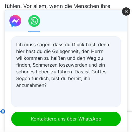
Ich muss sagen, dass du Glück hast, denn
hier hast du die Gelegenheit, den Herrn
willkommen zu heißen und den Weg zu
finden, Schmerzen loszuwerden und ein
schönes Leben zu führen. Das ist Gottes
Segen für dich, bist du bereit, ihn
anzunehmen?
Was es bedeutet, nach der Wahrheit zu streben (12)
Teil 
Kontaktiere uns über WhatsApp
00:20
57:40