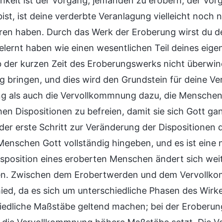
ichkeit ist der Vorgang, jemanden zu erobern, der Vo
st, ist deine verderbte Veranlagung vielleicht noch n
hren haben. Durch das Werk der Eroberung wirst du d
lernt haben wie einen wesentlichen Teil deines ei
b der kurzen Zeit des Eroberungswerks nicht überwin
g bringen, und dies wird den Grundstein für deine V
g als auch die Vervollkommnung dazu, die Menschen 
hen Dispositionen zu befreien, damit sie sich Gott 
h der erste Schritt zur Veränderung der Dispositionen
 Menschen Gott vollständig hingeben, und es ist eine 
sposition eines eroberten Menschen ändert sich wei
. Zwischen dem Erobertwerden und dem Vervollkom
ied, da es sich um unterschiedliche Phasen des Wirke
iedliche Maßstäbe geltend machen; bei der Eroberun