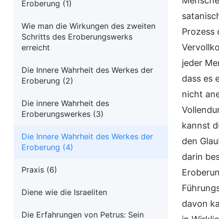
Menschen
Eroberung (1)
satanisc
Wie man die Wirkungen des zweiten
Prozess 
Schritts des Eroberungswerks
Vervollk
erreicht
jeder Me
Die Innere Wahrheit des Werkes der
dass es 
Eroberung (2)
nicht an
Die innere Wahrheit des
Vollendu
Eroberungswerkes (3)
kannst d
Die Innere Wahrheit des Werkes der
den Glau
Eroberung (4)
darin be
Praxis (6)
Eroberun
Führungs
Diene wie die Israeliten
davon ka
Die Erfahrungen von Petrus: Sein