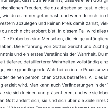
nur sagst, dass du anerkennst, dass es einen Gott gib
leischlichen Freuden, die du aufgeben solltest, nicht
, wie du es immer getan hast, und wenn du nicht in d
estern abzulegen und keinen Preis damit zahlst, vie
 du noch nicht erobert bist. In diesem Fall wird alle
t. Die Eroberten sind Menschen, die einige anfänglich
 haben. Die Erfahrung von Gottes Gericht und Züchti
nntnis und ein erstes Verständnis der Wahrheit. Du ma
eit tieferer, detaillierterer Wahrheiten vollständig ei
ge, viele grundlegende Wahrheiten in die Praxis umzus
oder deinen persönlichen Status betreffen. All dies i
g erzielt wird. Man kann auch Veränderungen in der 
wie sie sich kleiden und präsentieren, und wie sie leb
n Gott ändert sich, sie sind sich über die Ziele ihre