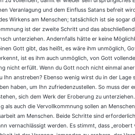
 zu vollenden, damit er wieder sein ursprüngliches E
hen Veranlagung und dem Einfluss Satans befreit wird
des Wirkens am Menschen; tatsächlich ist sie sogar de
ommnung ist der zweite Schritt und das abschließen
nsch unterziehen. Andernfalls hätte er keine Möglich
einen Gott gibt, das heißt, es wäre ihm unmöglich, 
erkennt, ist es ihm auch unmöglich, von Gott vollend
ng nicht erfüllt. Wenn du Gott noch nicht einmal an
u Ihn anstreben? Ebenso wenig wirst du in der Lage s
ben haben, um Ihn zufriedenzustellen. So muss der ers
stehen, sich dem Werk der Eroberung zu unterziehen. 
g als auch die Vervollkommnung sollen an Menschen w
arbeit am Menschen. Beide Schritte sind erforderlic
nn vernachlässigt werden. Es stimmt, dass „erobert 