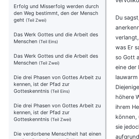
vervoll
Erfolg und Misserfolg werden durch
den Weg bestimmt, den der Mensch
Du sagst
geht
(Teil Zwei)
anerkenn
Das Werk Gottes und die Arbeit des
verlangt
Menschen
(Teil Eins)
was Er s
Das Werk Gottes und die Arbeit des
so Gott 
Menschen
(Teil Zwei)
eine der
lauwarm 
Die drei Phasen von Gottes Arbeit zu
kennen, ist der Pfad zur
Diejenig
Gotteskenntnis
(Teil Eins)
höhere W
Die drei Phasen von Gottes Arbeit zu
ihrem Her
kennen, ist der Pfad zur
können, 
Gotteskenntnis
(Teil Zwei)
sie jedoc
Die verdorbene Menschheit hat einen
aufgrund