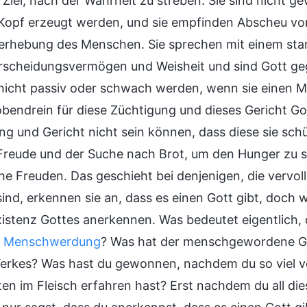
Ziel, nach der Wahrheit zu streben. Sie sind nicht ge
Kopf erzeugt werden, und sie empfinden Abscheu vor
erhebung des Menschen. Sie sprechen mit einem star
rscheidungsvermögen und Weisheit und sind Gott g
 nicht passiv oder schwach werden, wenn sie einen 
 obendrein für diese Züchtigung und dieses Gericht Go
ng und Gericht nicht sein können, dass diese sie sch
Freude und der Suche nach Brot, um den Hunger zu sti
iche Freuden. Das geschieht bei denjenigen, die ver
ind, erkennen sie an, dass es einen Gott gibt, doch w
Existenz Gottes anerkennen. Was bedeutet eigentlich,
t
Menschwerdung
? Was hat der menschgewordene Got
erkes? Was hast du gewonnen, nachdem du so viel 
ten im Fleisch erfahren hast? Erst nachdem du all di