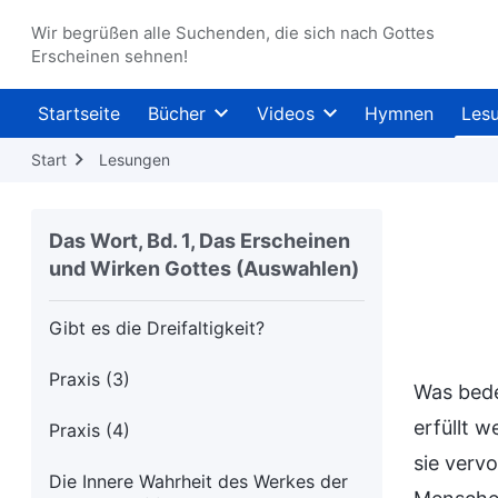
(3)
Wir begrüßen alle Suchenden, die sich nach Gottes
Erscheinen sehnen!
Das Geheimnis der Menschwerdung
(4)
(Teil Eins)
Startseite
Bücher
Videos
Hymnen
Les
Das Geheimnis der Menschwerdung
Start
Lesungen
(4)
(Teil Zwei)
Die beiden Menschwerdungen
Das Wort, Bd. 1, Das Erscheinen
vollenden die Bedeutung der
und Wirken Gottes (Auswahlen)
Menschwerdung
Gibt es die Dreifaltigkeit?
Praxis (3)
Was bede
erfüllt 
Praxis (4)
sie verv
Die Innere Wahrheit des Werkes der