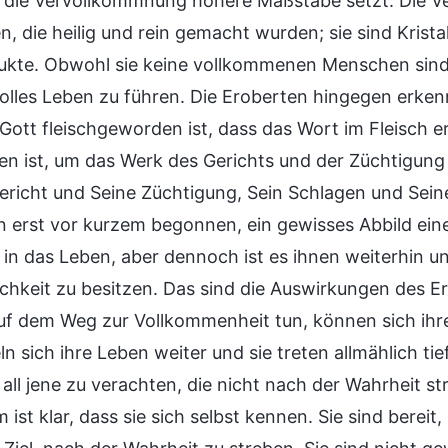
die Vervollkommnung höhere Maßstäbe setzt. Die V
, die heilig und rein gemacht wurden; sie sind Krist
kte. Obwohl sie keine vollkommenen Menschen sind,
volles Leben zu führen. Die Eroberten hingegen erken
 Gott fleischgeworden ist, dass das Wort im Fleisch e
 ist, um das Werk des Gerichts und der Züchtigung z
ericht und Seine Züchtigung, Sein Schlagen und Sei
n erst vor kurzem begonnen, ein gewisses Abbild ei
 in das Leben, aber dennoch ist es ihnen weiterhin un
chkeit zu besitzen. Das sind die Auswirkungen des
auf dem Weg zur Vollkommenheit tun, können sich ihr
n sich ihre Leben weiter und sie treten allmählich tief
 all jene zu verachten, die nicht nach der Wahrheit s
ist klar, dass sie sich selbst kennen. Sie sind berei