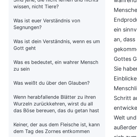
während 
wissen, nicht Tiere?
Menschen
Endprodu
Was ist euer Verständnis von
Segnungen?
ein sinn
an, dass
Was ist dein Verständnis, wenn es um
Gott geht
gekommen
Gottes G
Was es bedeutet, ein wahrer Mensch
Sie habe
zu sein
Einblicke
Was weißt du über den Glauben?
Menschli
Wenn herabfallende Blätter zu ihren
Schritt 
Wurzeln zurückkehren, wirst du all
entwickel
das Böse bereuen, das du getan hast
Welt und
Keiner, der aus dem Fleische ist, kann
außerdem 
dem Tag des Zornes entkommen