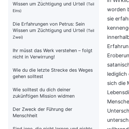
in Wirkl
Wissen um Züchtigung und Urteil
(Teil
worden bi
Eins)
sie erfa
Die Erfahrungen von Petrus: Sein
kennenge
Wissen um Züchtigung und Urteil
(Teil
innerhal
Zwei)
Erfahrun
Ihr müsst das Werk verstehen – folgt
Eroberun
nicht in Verwirrung!
satanisc
Wie du die letzte Strecke des Weges
lediglic
gehen solltest
sich die
Wie solltest du dich deiner
Lebensdi
zukünftigen Mission widmen
Menschen
Der Zweck der Führung der
Untersch
Menschheit
untersch
Sind jene, die nicht lernen und nichts