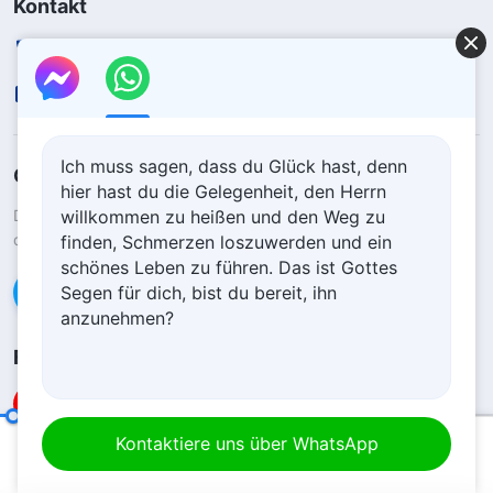
Kontakt
+49-152-1694-1485
contact.de@godfootsteps.org
Ich muss sagen, dass du Glück hast, denn
Gottes Königreich ist herabgekommen
hier hast du die Gelegenheit, den Herrn
Das Königreich ist auf die Erde herabgekommen! Möchtest du
willkommen zu heißen und den Weg zu
das Königreich Gottes betreten?
finden, Schmerzen loszuwerden und ein
schönes Leben zu führen. Das ist Gottes
Kontaktiere uns über WhatsApp
Segen für dich, bist du bereit, ihn
anzunehmen?
Folge uns
Interpretationen der Mysterien der Worte Gottes an das gesamte Universum: Über das Leben des Petrus
Kontaktiere uns über WhatsApp
00:20
27:12
Nutzungsbedingungen
Datenschutzrichtlinie