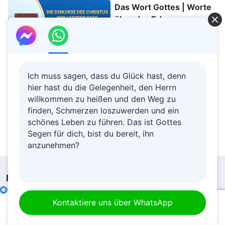
Drei)
Das Wort Gottes | Worte
über das Erkennen von
Gottes Menschwerdung
(Auszug 28)
23:53
Das Wort Gottes | Die
Ich muss sagen, dass du Glück hast, denn
Kundgebungen Gottes an
hier hast du die Gelegenheit, den Herrn
das gesamte Universum:
willkommen zu heißen und den Weg zu
Die zwanzigste
finden, Schmerzen loszuwerden und ein
15:51
Kundgebung
schönes Leben zu führen. Das ist Gottes
Segen für dich, bist du bereit, ihn
anzunehmen?
Menü
Startseite
Bücher
Interpretationen der Mysterien der Worte Gottes an das gesamte Universum: Kapitel 3
Kontaktiere uns über WhatsApp
00:00
32:25
Videos
Hymnen