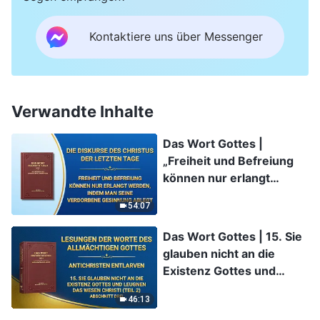
Kontaktiere uns über Messenger
Verwandte Inhalte
Das Wort Gottes |
„Freiheit und Befreiung
können nur erlangt
werden, indem man seine
54:07
verdorbene Gesinnung
ablegt“
Das Wort Gottes | 15. Sie
glauben nicht an die
Existenz Gottes und
leugnen das Wesen
46:13
Christi (Teil 2) (Abschnitt