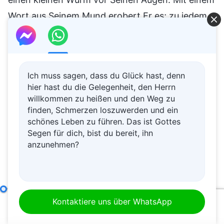
Wort aus Seinem Mund erobert Er es; zu jedem
Zeitpunkt, zu dem Er es wünscht, schlägt Er es
mit der leichtesten Bewegung Seiner Hand
nieder, Er züchtigt es; nach Belieben verurteilt Er
Ich muss sagen, dass du Glück hast, denn
es.
hier hast du die Gelegenheit, den Herrn
willkommen zu heißen und den Weg zu
Heute existieren alle Menschen inmitten von
finden, Schmerzen loszuwerden und ein
schönes Leben zu führen. Das ist Gottes
Finsternis, doch aufgrund der Ankunft Gottes,
Segen für dich, bist du bereit, ihn
lernen die Menschen, dadurch, dass Sie Ihn
anzunehmen?
gesehen haben, schließlich das Wesen des
Lichtes kennen. In der ganzen Welt ist es, als
wäre ein großer schwarzer Topf über die Erde
Interpretationen der Mysterien der Worte Gottes an das gesamte Universum: Kapitel 12
Kontaktiere uns über WhatsApp
gestülpt worden und keiner kann atmen; sie alle
00:00
43:06
wollen die Situation umkehren, dennoch hat