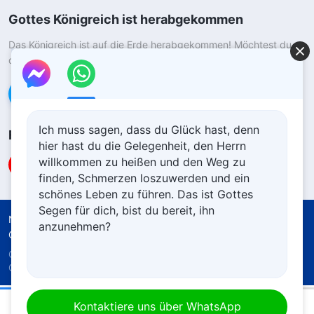
Gottes Königreich ist herabgekommen
Das Königreich ist auf die Erde herabgekommen! Möchtest du
das Königreich Gottes betreten?
Kontaktiere uns über WhatsApp
Ich muss sagen, dass du Glück hast, denn
Folge uns
hier hast du die Gelegenheit, den Herrn
willkommen zu heißen und den Weg zu
finden, Schmerzen loszuwerden und ein
schönes Leben zu führen. Das ist Gottes
Segen für dich, bist du bereit, ihn
Nutzungsbedingungen
Datenschutzrichtlinie
anzunehmen?
Quellenangaben
Cookie-Richtlinie
Copyright © 2026
Die Kirche des Allmächtigen
Gottes.
Alle Rechte vorbehalten.
Das tägliche Wort Gottes – Drei Phasen des Wirkens | Auszug 3
Kontaktiere uns über WhatsApp