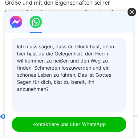
Größe und mit den Eigenschaften seiner
Menschlichkeit weit davon entfernt ist, die
Bedingungen für Gottes Anerkennung zu
erfüllen. Euer menschlicher Charakter hat nur ein
wenig Gewissen und Vernunft, aber nicht den
Ich muss sagen, dass du Glück hast, denn
Willen, nach der Wahrheit zu streben. Wenn ihr
hier hast du die Gelegenheit, den Herrn
willkommen zu heißen und den Weg zu
eure Pflicht verrichtet, möchtet ihr
finden, Schmerzen loszuwerden und ein
wahrscheinlich nicht oberflächlich sein und auch
schönes Leben zu führen. Das ist Gottes
nicht versuchen, Gott zu überlisten, aber ihr
Segen für dich, bist du bereit, ihn
anzunehmen?
werdet es tun. In Anbetracht eures
gegenwärtigen, wahren Zustands und eurer
Größe befindet ihr euch bereits in einer
gefährlichen Lage. Würdest du immer noch
Wie man die Versuchungen und die Knechtschaft von Status überwindet
Kontaktiere uns über WhatsApp
00:20
50:12
behaupten, dass es gefährlich ist, Status zu