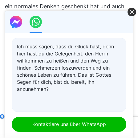
Ich muss sagen, dass du Glück hast, denn
hier hast du die Gelegenheit, den Herrn
willkommen zu heißen und den Weg zu
finden, Schmerzen loszuwerden und ein
schönes Leben zu führen. Das ist Gottes
Segen für dich, bist du bereit, ihn
anzunehmen?
Wie man Paulus Wesensnatur erkennt
(Teil Drei)
Kontaktiere uns über WhatsApp
00:00
01:30:04