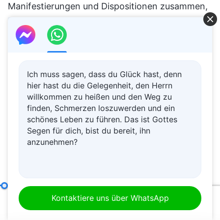
Manifestierungen und Dispositionen zusammen,
die Antichristen aufweisen. Manche davon
erscheinen, oberflächlich betrachtet, wie
Verhaltensweisen, aber hinter diesen
Verhaltensweisen steckt die Dispositionsessenz
Ich muss sagen, dass du Glück hast, denn
von Antichristen. Sind diese 15 Punkte, was ihre
hier hast du die Gelegenheit, den Herrn
willkommen zu heißen und den Weg zu
wörtliche Bedeutung angeht, nicht leicht zu
finden, Schmerzen loszuwerden und ein
verstehen? Sie alle sind in klarer Sprache
schönes Leben zu führen. Das ist Gottes
Segen für dich, bist du bereit, ihn
formuliert, und zum einen sind sie leicht zu
anzunehmen?
verstehen, während zudem das, was in jedem
von ihnen zusammengefasst wird, mit dem
zusammenhängt, was die Menschen
manifestieren, was sie offenbaren und welchen
4. Sie erhöhen und bezeugen sich selbst
(Abschnitt Eins)
Kontaktiere uns über WhatsApp
00:20
01:03:10
Wesenskern sie haben. Jeder Punkt stellt eine