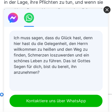
in der Lage, ihre Pflichten zu tun, und wenn sie
vom Haus Gottes Unterstützung benötigen oder
die Brüder und Schwestern brauchen, um
Heilmittel bereitzustellen oder einige
Behandlungsvorschläge zu machen, wird das
Ich muss sagen, dass du Glück hast, denn
Haus Gottes diese Dinge gerne bereitstellen.
hier hast du die Gelegenheit, den Herrn
willkommen zu heißen und den Weg zu
Wenn sie das Haus Gottes nicht belästigen
finden, Schmerzen loszuwerden und ein
wollen und das Geld, die Mittel und die
schönes Leben zu führen. Das ist Gottes
Möglichkeiten haben, ihre Krankheit behandeln
Segen für dich, bist du bereit, ihn
anzunehmen?
zu lassen, ist das auch in Ordnung.
Zusammenfassend lässt sich sagen, dass sie
berechtigterweise einen Antrag stellen können,
wenn ihre Gesundheit es ihnen nicht erlaubt, ihre
Die Verantwortlichkeiten von Leitern und Mitarbeitern (6)
Kontaktiere uns über WhatsApp
00:00
26:08
Pflichten im Haus Gottes fortzusetzen oder