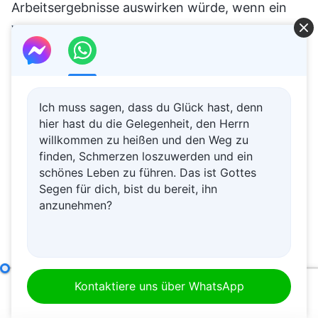
Arbeitsergebnisse auswirken würde, wenn ein
Verantwortlicher ein so schlechtes Kaliber hat?
(Ja.) Was hätte die Leiterin also tun sollen, um
dieses Problem zu lösen? Durch
Nachforschungen und indirekte Erkundigungen,
Ich muss sagen, dass du Glück hast, denn
durch die Ereignisse, die um sie herum
hier hast du die Gelegenheit, den Herrn
willkommen zu heißen und den Weg zu
stattfanden, und durch die Aussaat der
finden, Schmerzen loszuwerden und ein
Feldfrüchte dieser Saison hätte sie entdecken
schönes Leben zu führen. Das ist Gottes
sollen, dass der Verantwortliche von extrem
Segen für dich, bist du bereit, ihn
anzunehmen?
schlechtem Kaliber war und zu nichts fähig war.
Er konnte selbst nach Jahren der
Landwirtschaft keine Erfahrungen
zusammenfassen – zu diesem Zeitpunkt war er
Die Verantwortlichkeiten von Leitern und Mitarbeitern (3)
Kontaktiere uns über WhatsApp
00:00
36:30
sich nicht einmal sicher, wie man die Feldfrüchte