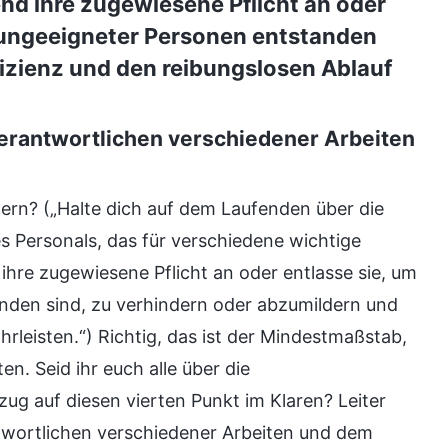
nd ihre zugewiesene Pflicht an oder
z ungeeigneter Personen entstanden
fizienz und den reibungslosen Ablauf
Verantwortlichen verschiedener Arbeiten
itern? („Halte dich auf dem Laufenden über die
s Personals, das für verschiedene wichtige
hre zugewiesene Pflicht an oder entlasse sie, um
anden sind, zu verhindern oder abzumildern und
hrleisten.“) Richtig, das ist der Mindestmaßstab,
ten. Seid ihr euch alle über die
ug auf diesen vierten Punkt im Klaren? Leiter
twortlichen verschiedener Arbeiten und dem