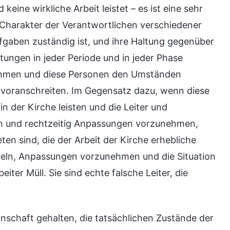
ne wirkliche Arbeit leistet – es ist eine sehr
n Charakter der Verantwortlichen verschiedener
fgaben zuständig ist, und ihre Haltung gegenüber
tungen in jeder Periode und in jeder Phase
ehmen und diese Personen den Umständen
 voranschreiten. Im Gegensatz dazu, wenn diese
in der Kirche leisten und die Leiter und
nnen und rechtzeitig Anpassungen vorzunehmen,
en sind, die der Arbeit der Kirche erhebliche
andeln, Anpassungen vorzunehmen und die Situation
iter Müll. Sie sind echte falsche Leiter, die
nschaft gehalten, die tatsächlichen Zustände der