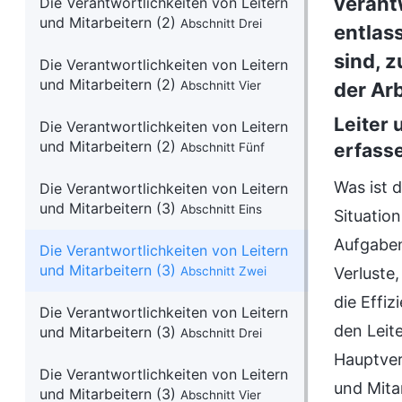
verant
Die Verantwortlichkeiten von Leitern
und Mitarbeitern (2)
Abschnitt Drei
entlas
sind, 
Die Verantwortlichkeiten von Leitern
und Mitarbeitern (2)
Abschnitt Vier
der Ar
Leiter
Die Verantwortlichkeiten von Leitern
und Mitarbeitern (2)
erfass
Abschnitt Fünf
Was ist 
Die Verantwortlichkeiten von Leitern
und Mitarbeitern (3)
Abschnitt Eins
Situatio
Aufgaben
Die Verantwortlichkeiten von Leitern
und Mitarbeitern (3)
Verluste
Abschnitt Zwei
die Effi
Die Verantwortlichkeiten von Leitern
den Leite
und Mitarbeitern (3)
Abschnitt Drei
Hauptver
Die Verantwortlichkeiten von Leitern
und Mita
und Mitarbeitern (3)
Abschnitt Vier