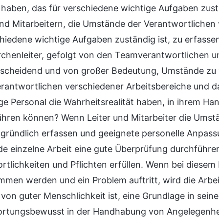
 haben, das für verschiedene wichtige Aufgaben zustä
und Mitarbeitern, die Umstände der Verantwortlichen
hiedene wichtige Aufgaben zuständig ist, zu erfassen. 
irchenleiter, gefolgt von den Teamverantwortlichen u
tscheidend und von großer Bedeutung, Umstände zu v
erantwortlichen verschiedener Arbeitsbereiche und d
ge Personal die Wahrheitsrealität haben, in ihrem Han
ühren können? Wenn Leiter und Mitarbeiter die Umst
 gründlich erfassen und geeignete personelle Anpass
ede einzelne Arbeit eine gute Überprüfung durchführen
rtlichkeiten und Pflichten erfüllen. Wenn bei diese
men werden und ein Problem auftritt, wird die Arbeit
 von guter Menschlichkeit ist, eine Grundlage in sein
rtungsbewusst in der Handhabung von Angelegenheiten