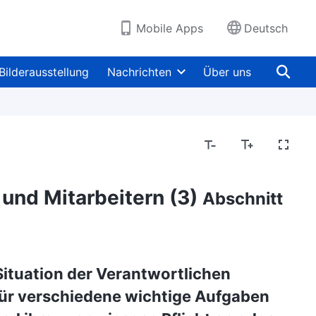
Mobile Apps
Deutsch
Bilderausstellung
Nachrichten
Über uns
 und Mitarbeitern (3)
Abschnitt
Situation der Verantwortlichen
für verschiedene wichtige Aufgaben