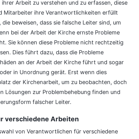
ihrer Arbeit zu verstehen und zu erfassen, diese
Mitarbeiter ihre Verantwortlichkeiten erfüllt
die beweisen, dass sie falsche Leiter sind, um
enn bei der Arbeit der Kirche ernste Probleme
cht. Sie können diese Probleme nicht rechtzeitig
sen. Dies führt dazu, dass die Probleme
äden an der Arbeit der Kirche führt und sogar
 oder in Unordnung gerät. Erst wenn dies
platz der Kirchenarbeit, um zu beobachten, doch
en Lösungen zur Problembehebung finden und
ßerungsform falscher Leiter.
ür verschiedene Arbeiten
swahl von Verantwortlichen für verschiedene