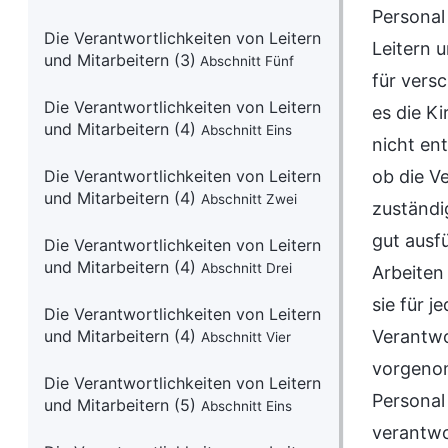
Personal
Die Verantwortlichkeiten von Leitern
Leitern 
und Mitarbeitern (3)
Abschnitt Fünf
für versc
Die Verantwortlichkeiten von Leitern
es die K
und Mitarbeitern (4)
Abschnitt Eins
nicht en
ob die V
Die Verantwortlichkeiten von Leitern
und Mitarbeitern (4)
Abschnitt Zwei
zuständi
gut ausf
Die Verantwortlichkeiten von Leitern
und Mitarbeitern (4)
Abschnitt Drei
Arbeiten
sie für j
Die Verantwortlichkeiten von Leitern
Verantwo
und Mitarbeitern (4)
Abschnitt Vier
vorgenom
Die Verantwortlichkeiten von Leitern
Personal
und Mitarbeitern (5)
Abschnitt Eins
verantwo