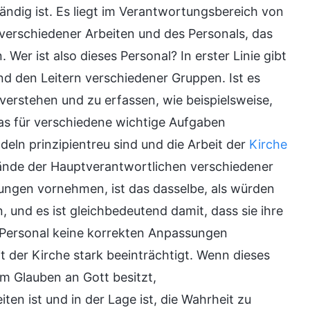
ndig ist. Es liegt im Verantwortungsbereich von
 verschiedener Arbeiten und des Personals, das
Wer ist also dieses Personal? In erster Linie gibt
nd den Leitern verschiedener Gruppen. Ist es
erstehen und zu erfassen, wie beispielsweise,
as für verschiedene wichtige Aufgaben
deln prinzipientreu sind und die Arbeit der
Kirche
ände der Hauptverantwortlichen verschiedener
ungen vornehmen, ist das dasselbe, als würden
, und es ist gleichbedeutend damit, dass sie ihre
m Personal keine korrekten Anpassungen
 der Kirche stark beeinträchtigt. Wenn dieses
em Glauben an Gott besitzt,
 ist und in der Lage ist, die Wahrheit zu