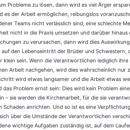
um Probleme zu lösen, dann wird es viel Ärger erspar
rd es der Arbeit ermöglichen, reibungslos voranzusch
dener Teams nicht verlässlich sind, eine schlechte M
heit nicht in die Praxis umsetzen und darüber hinaus
chungen zu verursachen, dann wird dies Auswirkungen 
d auf den Lebenseintritt der Brüder und Schwestern, d
 klein sein. Wenn die Verantwortlichen lediglich ihre
chen Arbeit nachgehen, wird dies wahrscheinlich nur 
schritt wird etwas langsamer und die Arbeit etwas wen
rd das Problem ernst sein: Dies wird kein Problem ein
in – sie werden die Kirchenarbeit, für die sie verant
 Schaden anrichten. Und so ist es eine Verpflichtung
sich über die Umstände der Verantwortlichen verschi
dene wichtige Aufgaben zuständig ist, auf dem Lauf