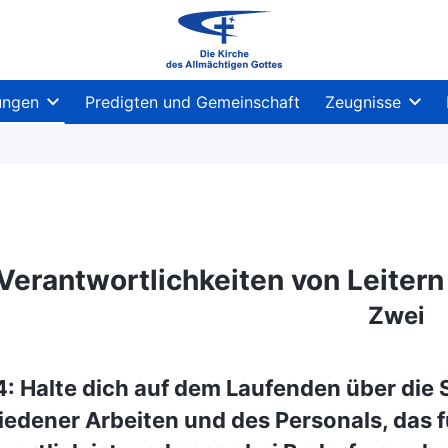
ungen
Predigten und Gemeinschaft
Zeugnisse
Verantwortlichkeiten von Leitern
Zwei
4: Halte dich auf dem Laufenden über die 
iedener Arbeiten und des Personals, das 