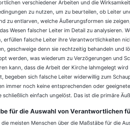
rtlichen verschiedener Arbeiten und die Wirksamkeit 
edingungen zu nutzen, um zu beurteilen, ob Leiter und 
nd zu entlarven, welche Äußerungsformen sie zeigen, 
das Wesen falscher Leiter im Detail zu analysieren. W
, erfüllen falsche Leiter ihre Verantwortlichkeiten ni
n, geschweige denn sie rechtzeitig behandeln und lö
ppt werden, was wiederum zu Verzögerungen und Sch
ren kann, dass die Arbeit der Kirche lahmgelegt wird
t, begeben sich falsche Leiter widerwillig zum Schau
en immer noch keine entsprechenden oder geeignet
e schließlich einfach ungelöst. Das ist die primäre Äu
be für die Auswahl von Verantwortlichen f
h die meisten Menschen über die Maßstäbe für die Au