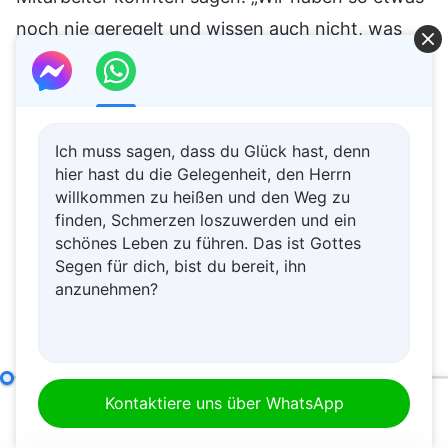
noch nie geregelt und wissen auch nicht, was
wir tun sollen.“ In dieser Situation sollten sie
Menschen suchen, die sich mit dieser Art von
Angelegenheiten auskennen. Unter Gottes
Ich muss sagen, dass du Glück hast, denn
auserwähltem Volk in jedem Land gibt es solche
hier hast du die Gelegenheit, den Herrn
mit Bildung und Wissen, und es gibt auch solche,
willkommen zu heißen und den Weg zu
die die nationalen Gesetze und die Politik
finden, Schmerzen loszuwerden und ein
schönes Leben zu führen. Das ist Gottes
verstehen. Für sie erfordert die Regelung dieser
Segen für dich, bist du bereit, ihn
Angelegenheiten nur ein wenig Beratung, um
anzunehmen?
einen Weg zu finden – ist das nicht so? Bei der
Regelung dieser Art von Angelegenheiten sollte
man nicht passiv und inaktiv bleiben; wenn man
Die Verantwortlichkeiten von Leitern und Mitarbeitern (29)
Kontaktiere uns über WhatsApp
etwas nicht versteht, sollte man einen Anwalt
00:00
45:22
zurate ziehen. Solange der passende Anwalt