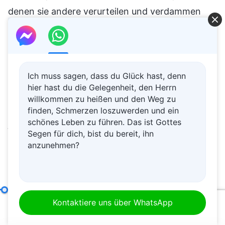
denen sie andere verurteilen und verdammen
können; manche Leute stehlen gezielt das
Laptop-Ladegerät der Person, an der sie sich
rächen wollen, sodass diese ihren Laptop nicht
mehr aufladen kann und an der Ausführung ihrer
Ich muss sagen, dass du Glück hast, denn
hier hast du die Gelegenheit, den Herrn
Pflicht gehindert wird. Andere geben absichtlich
willkommen zu heißen und den Weg zu
eine große Menge Salz in das Essen von
finden, Schmerzen loszuwerden und ein
schönes Leben zu führen. Das ist Gottes
jemandem, um es ungenießbar zu machen. Diese
Segen für dich, bist du bereit, ihn
plumpen Rachemethoden, die unter
anzunehmen?
Nichtgläubigen üblich sind, werden auch von
bösen Menschen innerhalb der Kirche
angewendet. Ihre Rachemethoden gehen aber
Die Verantwortlichkeiten von Leitern und Mitarbeitern (25)
Kontaktiere uns über WhatsApp
weit darüber hinaus und beinhalten einige
00:20
01:10:38
skrupellose Taktiken, die wir noch nie gesehen