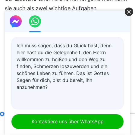
sie auch als zwei wichtige Aufgaben
beschreiben, die eine Kirche erfüllen sollte. Gibt
es noch weitere? (Eine weitere Aufgabe ist es,
die Menschen darin zu führen, Gottes Gericht zu
Ich muss sagen, dass du Glück hast, denn
erfahren, um gereinigt zu werden und einen
hier hast du die Gelegenheit, den Herrn
Wandel ihrer Disposition zu erreichen.) Das ist
willkommen zu heißen und den Weg zu
eine konkrete interne Aufgabe einer Kirche. Alle
finden, Schmerzen loszuwerden und ein
schönes Leben zu führen. Das ist Gottes
Aufgaben, die ihr erwähnt habt, sind im Grunde
Segen für dich, bist du bereit, ihn
repräsentativ. Gottes Werk zu erfahren –
anzunehmen?
beispielsweise durch das Erfahren verschiedener
Umstände oder das Erfahren von Gericht,
Züchtigung und Zurechtstutzen und so weiter –,
Die Verantwortlichkeiten von Leitern und Mitarbeitern (22)
Kontaktiere uns über WhatsApp
letztendlich einen Wandel der Disposition zu
00:00
57:01
erreichen und Errettung zu erlangen, ist eine