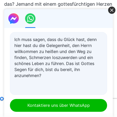
das? Jemand mit einem gottesfürchtigen Herzen
wird Abneigung empfinden, wenn er Gerüchte
hört. Insbesondere wenn es um Worte geht, die
Gott angreifen und beleidigen, wird er diese mit
keinem Wort erwähnen, um seinen Mund nicht
Ich muss sagen, dass du Glück hast, denn
hier hast du die Gelegenheit, den Herrn
zu besudeln, was beweist, dass er ein
willkommen zu heißen und den Weg zu
gottesfürchtiges Herz hat. Er sagt: „Dass andere
finden, Schmerzen loszuwerden und ein
Gott verurteilen und verleumden und die Kirche
schönes Leben zu führen. Das ist Gottes
Segen für dich, bist du bereit, ihn
angreifen und herabwürdigen, ist ihre Sache. Ich
anzunehmen?
sollte nicht an ihren Sünden teilhaben. Ihre
Verleumdung Gottes ist bereits eine unerhörte
Rebellion und eine abscheuliche Sünde – diese
Die Verantwortlichkeiten von Leitern und Mitarbeitern (18)
Worte können nicht über meine Lippen kommen.
Kontaktiere uns über WhatsApp
00:00
48:30
Ich darf nicht dasselbe sagen wie sie. Das werde