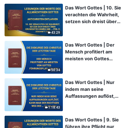
Das Wort Gottes | 10. Sie
verachten die Wahrheit,
setzen sich dreist über
Grundsätze hinweg und
43:29
ignorieren die
Anordnungen von Gottes
Das Wort Gottes | Der
Haus (Teil 3) (Abschnitt
Mensch profitiert am
Zwei)
meisten von Gottes
Führungsplan (Teil Drei)
50:34
Das Wort Gottes | Nur
indem man seine
Auffassungen auflöst,
kann man den richtigen
1:18:43
Weg des Glaubens an
Gott einschlagen (2) (Teil
Das Wort Gottes | 9. Sie
Drei)
führen ihre Pflicht nur