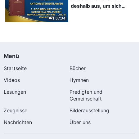
deshalb aus, um sich
hervorzuheben und ihre
1:07:34
eigenen Interessen und
Ambitionen
zufriedenzustellen; nie
berücksichtigen sie die
Interessen von Gottes
Menü
Haus, sie verraten diese
Interessen sogar und
Startseite
Bücher
tauschen sie gegen
Videos
Hymnen
persönlichen Ruhm ein
(Teil 4) (Abschnitt Drei)
Lesungen
Predigten und
Gemeinschaft
Zeugnisse
Bilderausstellung
Nachrichten
Über uns