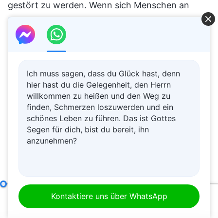
gestört zu werden. Wenn sich Menschen an
gegenseitigen Angriffen und Wortgefechten
beteiligen, sollten die Kirchenleiter in der Lage
sein, ihnen rechtzeitig Einhalt zu gebieten und
sie einzuschränken. Wenn der Versuch, ihnen
Ich muss sagen, dass du Glück hast, denn
Einhalt zu gebieten und sie einzuschränken, das
hier hast du die Gelegenheit, den Herrn
willkommen zu heißen und den Weg zu
Problem nicht löst und sie sich weiterhin
finden, Schmerzen loszuwerden und ein
gegenseitig angreifen, sich auf Wortgefechte
schönes Leben zu führen. Das ist Gottes
einlassen, dabei andere stören und das
Segen für dich, bist du bereit, ihn
anzunehmen?
Kirchenleben weiterhin schädigen, dann sollten
solche Personen entfernt oder ausgeschlossen
werden. Das ist die Verantwortung der
Kirchenleiter.
Die Verantwortlichkeiten von Leitern und Mitarbeitern (15)
Kontaktiere uns über WhatsApp
00:00
28:22