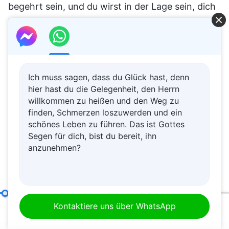
begehrt sein, und du wirst in der Lage sein, dich
mühelos in allen Kreisen zu bewegen, in der
Oberschicht und der Unterschicht, in guten wie
in schlechten Kreisen. Wenn du jedoch im Haus
Gottes und vor Gott weiterhin eine solche
Ich muss sagen, dass du Glück hast, denn
Haltung für den Umgang mit der Welt
hier hast du die Gelegenheit, den Herrn
willkommen zu heißen und den Weg zu
anwendest, wird das nicht funktionieren. Alle die
finden, Schmerzen loszuwerden und ein
verschiedenen Grundsätze, die die Wahrheit
schönes Leben zu führen. Das ist Gottes
Segen für dich, bist du bereit, ihn
betreffen, erfordern eine gewisse Haltung von
anzunehmen?
dir, und diese Haltung ist entweder richtig oder
falsch, entweder schwarz oder weiß, entweder
wahr oder falsch – sie ist besonders klar und
besonders prinzipienfest. Sie erfordern, dass du
Wie man nach der Wahrheit strebt (11)
Abschnitt Zwei
Kontaktiere uns über WhatsApp
00:20
50:24
einen Standpunkt und deine korrekte Sichtweise