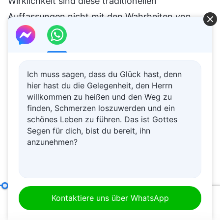
Wirklichkeit sind diese traditionellen
Auffassungen nicht mit den Wahrheiten von
Gottes Worten vereinbar. Obwohl es
möglicherweise eine gewisse Ähnlichkeit in
ihrem wörtlichen Sinne geben mag, stammen
Ich muss sagen, dass du Glück hast, denn
diese Worte nicht aus derselben Quelle. Die
hier hast du die Gelegenheit, den Herrn
Worte Gottes stammen vom Schöpfer, während
willkommen zu heißen und den Weg zu
finden, Schmerzen loszuwerden und ein
die Worte, Ideen und Ansichten der traditionellen
schönes Leben zu führen. Das ist Gottes
Kultur von Satan und Dämonen stammen.
Segen für dich, bist du bereit, ihn
Manche Leute sagen: „Die Ideen, Ansichten und
anzunehmen?
berühmten Sprüche der traditionellen Kultur sind
allgemein als positiv anerkannt; selbst wenn es
Lügen und Irrtümer sind, können sie zur
Exkurs 1:
Was ist die Wahrheit?
(Abschnitt Sechs)
Kontaktiere uns über WhatsApp
Wahrheit werden, wenn die Menschen sie
00:20
55:23