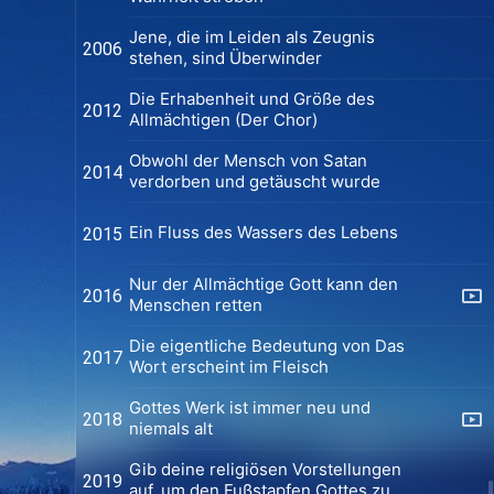
Jene, die im Leiden als Zeugnis
2006
stehen, sind Überwinder
Die Erhabenheit und Größe des
2012
Allmächtigen (Der Chor)
Obwohl der Mensch von Satan
2014
verdorben und getäuscht wurde
Ein Fluss des Wassers des Lebens
2015
Nur der Allmächtige Gott kann den
2016
Menschen retten
Die eigentliche Bedeutung von Das
2017
Wort erscheint im Fleisch
Gottes Werk ist immer neu und
2018
niemals alt
Gib deine religiösen Vorstellungen
2019
auf, um den Fußstapfen Gottes zu