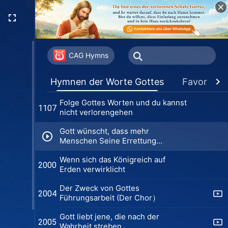
gehorchen
Dies ist das Abbild einer echten
916
Person
Die gesamte Menschheit sollte
936
Gott anbeten
CAG Hymns
Nur wer nach der Wahrheit strebt,
963
Hymnen der Worte Gottes
Favoriten
ist edel
Folge Gottes Worten und du kannst
1107
nicht verlorengehen
Gott wünscht, dass mehr
Menschen Seine Errettung
erlangen
Wenn sich das Königreich auf
2000
Erden verwirklicht
Der Zweck von Gottes
2004
Führungsarbeit (Der Chor）
Gott liebt jene, die nach der
2005
Wahrheit streben