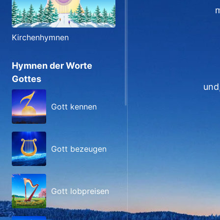
m
Kirchenhymnen
Hymnen der Worte
Gottes
und,
Gott kennen
Gott bezeugen
Gott lobpreisen