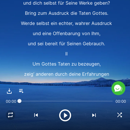
und dich selbst für Seine Werke geben?
Bring zum Ausdruck die Taten Gottes.
Werde selbst ein echter, wahrer Ausdruck
und eine Offenbarung von Ihm,
und sei bereit für Seinen Gebrauch.
II
Um Gottes Taten zu bezeugen,
zeig’ anderen durch deine Erfahrungen
und dein Wissen
und dein Leiden, das du ertragen.
00:00
00:00
Such dies, und Er macht dich vollkommen.
Suchst du Gottes Perfektion,
um am Ende Seinen Segen zu erlangen,