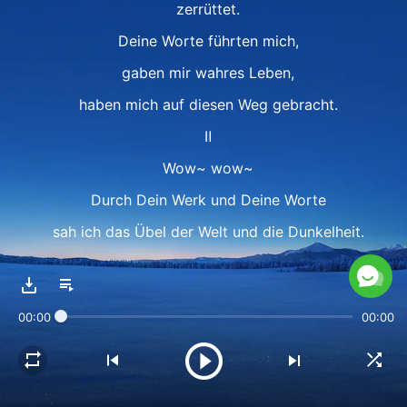
zerrüttet.
Deine Worte führten mich,
gaben mir wahres Leben,
haben mich auf diesen Weg gebracht.
Ⅱ
Wow~ wow~
Durch Dein Werk und Deine Worte
sah ich das Übel der Welt und die Dunkelheit.
Wie verderbt ich war,
von solch bösen Versuchungen zerschmettert.
00:00
00:00
Dort wanderte ich in der Welt,
kein Hoffnungsschimmer,
das Herz erfüllt von Dunkelheit.