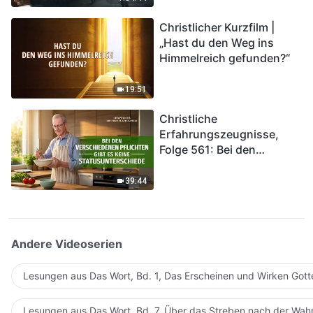
kommen. Wie können wir
Christlicher Kurzfilm |
in das Königreich Gottes
„Hast du den Weg ins
eintreten?
Himmelreich gefunden?“
19:51
Christliche
Erfahrungszeugnisse,
Folge 561: Bei den
verschiedenen Pflichten
gibt es keine
39:44
Statusunterschiede
Andere Videoserien
Lesungen aus Das Wort, Bd. 1, Das Erscheinen und Wirken Gott
Lesungen aus Das Wort, Bd. 7, Über das Streben nach der Wahr