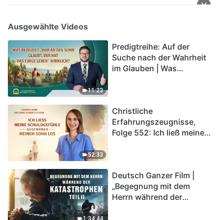
Ausgewählte Videos
Predigtreihe: Auf der
Suche nach der Wahrheit
im Glauben | Was
bedeutet „Wer an den
Sohn glaubt, der hat das
11:23
ewige Leben“ wirklich?
Christliche
Erfahrungszeugnisse,
Folge 552: Ich ließ meine
Schuldgefühle gegenüber
meinem Sohn los
52:33
Deutsch Ganzer Film |
„Begegnung mit dem
Herrn während der
Katastrophen“ (Teil II) | Die
Katastrophen der Endzeit
1:34:44