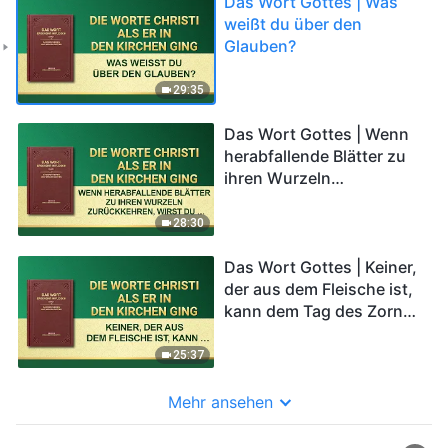
Das Wort Gottes | Was
weißt du über den
Glauben?
29:35
Das Wort Gottes | Wenn
herabfallende Blätter zu
ihren Wurzeln
zurückkehren, wirst du all
das Böse bereuen, das du
28:30
getan hast
Das Wort Gottes | Keiner,
der aus dem Fleische ist,
kann dem Tag des Zornes
entkommen
25:37
Mehr ansehen