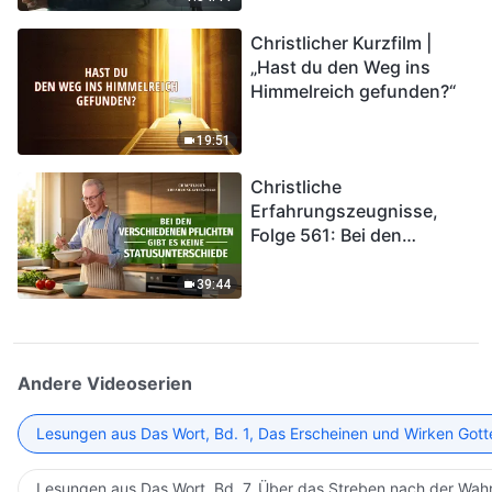
kommen. Wie können wir
Christlicher Kurzfilm |
in das Königreich Gottes
„Hast du den Weg ins
eintreten?
Himmelreich gefunden?“
19:51
Christliche
Erfahrungszeugnisse,
Folge 561: Bei den
verschiedenen Pflichten
gibt es keine
39:44
Statusunterschiede
Andere Videoserien
Lesungen aus Das Wort, Bd. 1, Das Erscheinen und Wirken Gott
Lesungen aus Das Wort, Bd. 7, Über das Streben nach der Wahr