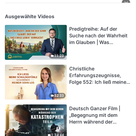
Ausgewählte Videos
Predigtreihe: Auf der
Suche nach der Wahrheit
im Glauben | Was
bedeutet „Wer an den
Sohn glaubt, der hat das
11:23
ewige Leben“ wirklich?
Christliche
Erfahrungszeugnisse,
Folge 552: Ich ließ meine
Schuldgefühle gegenüber
meinem Sohn los
52:33
Deutsch Ganzer Film |
„Begegnung mit dem
Herrn während der
Katastrophen“ (Teil II) | Die
Katastrophen der Endzeit
1:34:44