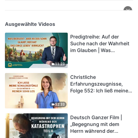
Ausgewählte Videos
Predigtreihe: Auf der
Suche nach der Wahrheit
im Glauben | Was
bedeutet „Wer an den
Sohn glaubt, der hat das
11:23
ewige Leben“ wirklich?
Christliche
Erfahrungszeugnisse,
Folge 552: Ich ließ meine
Schuldgefühle gegenüber
meinem Sohn los
52:33
Deutsch Ganzer Film |
„Begegnung mit dem
Herrn während der
Katastrophen“ (Teil II) | Die