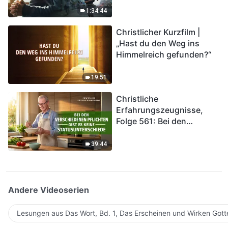
Katastrophen der Endzeit
1:34:44
kommen. Wie können wir
Christlicher Kurzfilm |
in das Königreich Gottes
„Hast du den Weg ins
eintreten?
Himmelreich gefunden?“
19:51
Christliche
Erfahrungszeugnisse,
Folge 561: Bei den
verschiedenen Pflichten
gibt es keine
39:44
Statusunterschiede
Andere Videoserien
Lesungen aus Das Wort, Bd. 1, Das Erscheinen und Wirken Gott