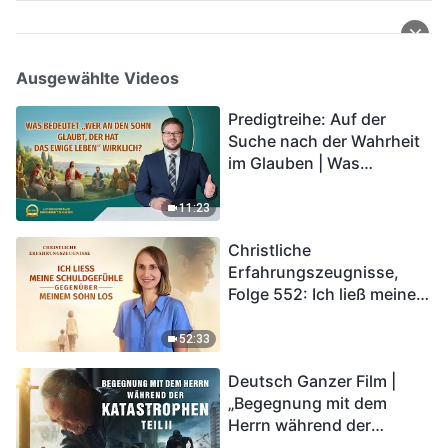
Ausgewählte Videos
Predigtreihe: Auf der
Suche nach der Wahrheit
im Glauben | Was
bedeutet „Wer an den
Sohn glaubt, der hat das
11:23
ewige Leben“ wirklich?
Christliche
Erfahrungszeugnisse,
Folge 552: Ich ließ meine
Schuldgefühle gegenüber
meinem Sohn los
52:33
Deutsch Ganzer Film |
„Begegnung mit dem
Herrn während der
Katastrophen“ (Teil II) | Die