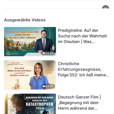
Ausgewählte Videos
Predigtreihe: Auf der
Suche nach der Wahrheit
im Glauben | Was
bedeutet „Wer an den
Sohn glaubt, der hat das
11:23
ewige Leben“ wirklich?
Christliche
Erfahrungszeugnisse,
Folge 552: Ich ließ meine
Schuldgefühle gegenüber
meinem Sohn los
52:33
Deutsch Ganzer Film |
„Begegnung mit dem
Herrn während der
Katastrophen“ (Teil II) | Die