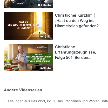
Katastrophen der Endzeit
1:34:44
kommen. Wie können wir
Christlicher Kurzfilm |
in das Königreich Gottes
„Hast du den Weg ins
eintreten?
Himmelreich gefunden?“
19:51
Christliche
Erfahrungszeugnisse,
Folge 561: Bei den
verschiedenen Pflichten
gibt es keine
39:44
Statusunterschiede
Andere Videoserien
Lesungen aus Das Wort, Bd. 1, Das Erscheinen und Wirken Gott