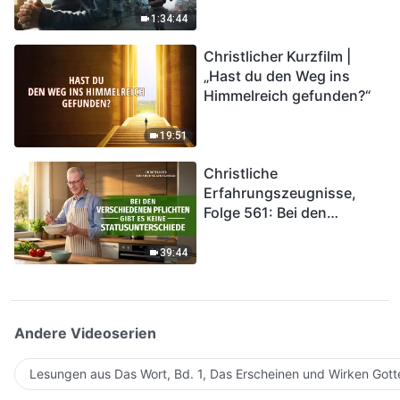
Katastrophen der Endzeit
1:34:44
kommen. Wie können wir
Christlicher Kurzfilm |
in das Königreich Gottes
„Hast du den Weg ins
eintreten?
Himmelreich gefunden?“
19:51
Christliche
Erfahrungszeugnisse,
Folge 561: Bei den
verschiedenen Pflichten
gibt es keine
39:44
Statusunterschiede
Andere Videoserien
Lesungen aus Das Wort, Bd. 1, Das Erscheinen und Wirken Gott