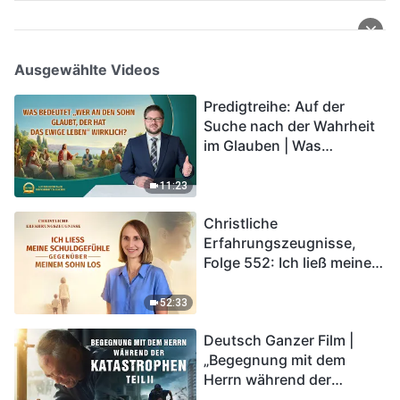
Ausgewählte Videos
Predigtreihe: Auf der
Suche nach der Wahrheit
im Glauben | Was
bedeutet „Wer an den
Sohn glaubt, der hat das
11:23
ewige Leben“ wirklich?
Christliche
Erfahrungszeugnisse,
Folge 552: Ich ließ meine
Schuldgefühle gegenüber
meinem Sohn los
52:33
Deutsch Ganzer Film |
„Begegnung mit dem
Herrn während der
Katastrophen“ (Teil II) | Die