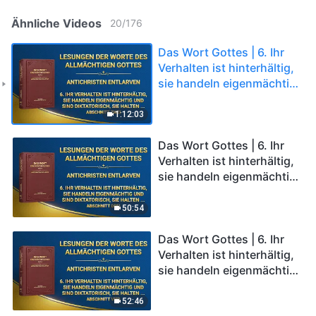
Ähnliche Videos
20
/
176
Das Wort Gottes | 6. Ihr
Verhalten ist hinterhältig,
sie handeln eigenmächtig
und sind diktatorisch, sie
halten nie mit anderen
1:12:03
Menschen Gemeinschaft
und erzwingen von den
Das Wort Gottes | 6. Ihr
Menschen Gehorsam
Verhalten ist hinterhältig,
(Abschnitt Zwei)
sie handeln eigenmächtig
und sind diktatorisch, sie
halten nie mit anderen
50:54
Menschen Gemeinschaft
und erzwingen von den
Das Wort Gottes | 6. Ihr
Menschen Gehorsam
Verhalten ist hinterhältig,
(Abschnitt Drei)
sie handeln eigenmächtig
und sind diktatorisch, sie
halten nie mit anderen
52:46