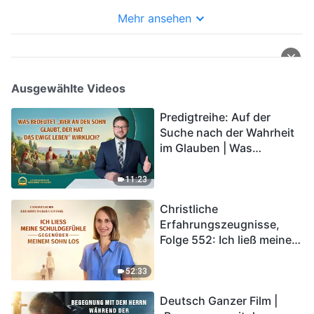
Menschen Gemeinschaft
und erzwingen von den
Mehr ansehen
Menschen Gehorsam
(Abschnitt Vier)
Ausgewählte Videos
Predigtreihe: Auf der
Suche nach der Wahrheit
im Glauben | Was
bedeutet „Wer an den
Sohn glaubt, der hat das
11:23
ewige Leben“ wirklich?
Christliche
Erfahrungszeugnisse,
Folge 552: Ich ließ meine
Schuldgefühle gegenüber
meinem Sohn los
52:33
Deutsch Ganzer Film |