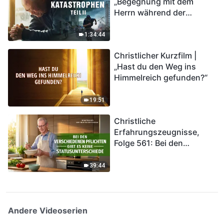
„Begegnung mit dem
Herrn während der
Katastrophen“ (Teil II) | Die
Katastrophen der Endzeit
1:34:44
kommen. Wie können wir
Christlicher Kurzfilm |
in das Königreich Gottes
„Hast du den Weg ins
eintreten?
Himmelreich gefunden?“
19:51
Christliche
Erfahrungszeugnisse,
Folge 561: Bei den
verschiedenen Pflichten
gibt es keine
39:44
Statusunterschiede
Andere Videoserien