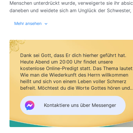
Menschen unterdrückt wurde, verweigerte sie ihr absicht
daneben und weidete sich am Unglück der Schwester, 
verursachte. Erst als sie verhaftet wurde und im Gefäng
Mehr ansehen
reflektieren …
Dank sei Gott, dass Er dich hierher geführt hat.
Heute Abend um 20:00 Uhr findet unsere
kostenlose Online-Predigt statt. Das Thema lautet
Wie man die Wiederkunft des Herrn willkommen
heißt und sich von einem Leben voller Schmerz
befreit. Möchtest du die Worte Gottes hören und
Segen empfangen?
Kontaktiere uns über Messenger