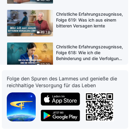
Christliche Erfahrungszeugnisse,
Folge 619: Was ich aus einem
bitteren Versagen lernte
49:18
Christliche Erfahrungszeugnisse,
Folge 618: Wie ich die
Behinderung und die Verfolgung
durch meinen Vater überwand
37:29
Folge den Spuren des Lammes und genieße die
Christliche Erfahrungszeugnisse,
reichhaltige Versorgung für das Leben
Folge 13: Reflexionen nach der
Isolation
1:05:25
Christliche Erfahrungszeugnisse,
Folge 617: Was ich aus den
Erfahrungen mit Verfolgung und
Drangsal gewonnen habe
35:39