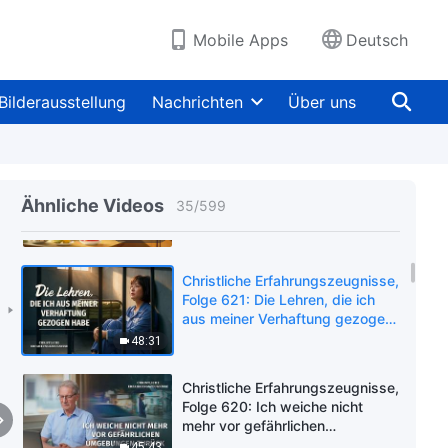
Liebe hat mich nie verlassen
57:38
Mobile Apps
Deutsch
Christliche Erfahrungszeugnisse,
Folge 623: Eine schwierige
Bilderausstellung
Nachrichten
Über uns
Entscheidung
40:19
Christliche Erfahrungszeugnisse,
Folge 622: Meine Zeit in der
Ähnliche Videos
35
/
599
Gastgeberpflicht
47:53
Christliche Erfahrungszeugnisse,
Folge 621: Die Lehren, die ich
aus meiner Verhaftung gezogen
habe
48:31
Christliche Erfahrungszeugnisse,
Folge 620: Ich weiche nicht
mehr vor gefährlichen
Umgebungen zurück
45:43