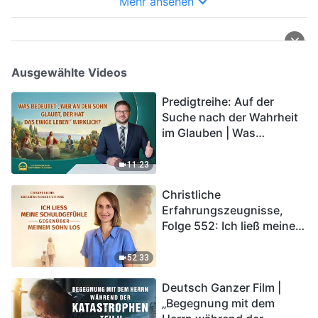
Mehr ansehen
Ausgewählte Videos
Predigtreihe: Auf der
Suche nach der Wahrheit
im Glauben | Was
bedeutet „Wer an den
Sohn glaubt, der hat das
11:23
ewige Leben“ wirklich?
Christliche
Erfahrungszeugnisse,
Folge 552: Ich ließ meine
Schuldgefühle gegenüber
meinem Sohn los
52:33
Deutsch Ganzer Film |
„Begegnung mit dem