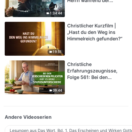
Herrn während der
Katastrophen“ (Teil II) | Die
Katastrophen der Endzeit
1:34:44
kommen. Wie können wir
Christlicher Kurzfilm |
in das Königreich Gottes
„Hast du den Weg ins
eintreten?
Himmelreich gefunden?“
19:51
Christliche
Erfahrungszeugnisse,
Folge 561: Bei den
verschiedenen Pflichten
gibt es keine
39:44
Statusunterschiede
Andere Videoserien
Lesungen aus Das Wort, Bd. 1, Das Erscheinen und Wirken Gott