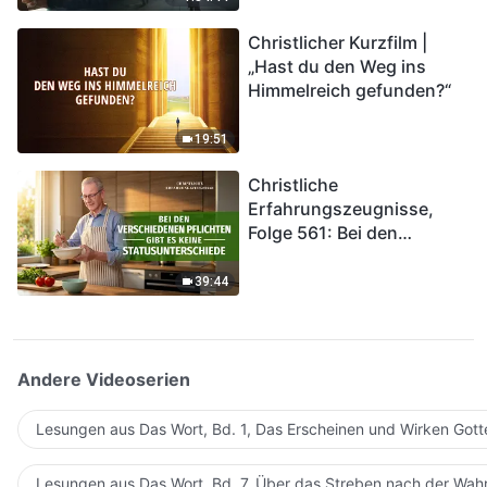
kommen. Wie können wir
Christlicher Kurzfilm |
in das Königreich Gottes
„Hast du den Weg ins
eintreten?
Himmelreich gefunden?“
19:51
Christliche
Erfahrungszeugnisse,
Folge 561: Bei den
verschiedenen Pflichten
gibt es keine
39:44
Statusunterschiede
Andere Videoserien
Lesungen aus Das Wort, Bd. 1, Das Erscheinen und Wirken Gott
Lesungen aus Das Wort, Bd. 7, Über das Streben nach der Wahr