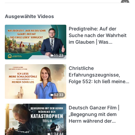
Ausgewählte Videos
Predigtreihe: Auf der
Suche nach der Wahrheit
im Glauben | Was
bedeutet „Wer an den
Sohn glaubt, der hat das
11:23
ewige Leben“ wirklich?
Christliche
Erfahrungszeugnisse,
Folge 552: Ich ließ meine
Schuldgefühle gegenüber
meinem Sohn los
52:33
Deutsch Ganzer Film |
„Begegnung mit dem
Herrn während der
Katastrophen“ (Teil II) | Die
Katastrophen der Endzeit
1:34:44