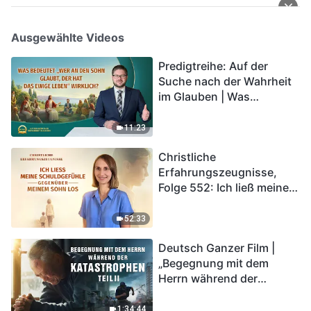
Ausgewählte Videos
Predigtreihe: Auf der
Suche nach der Wahrheit
im Glauben | Was
bedeutet „Wer an den
Sohn glaubt, der hat das
11:23
ewige Leben“ wirklich?
Christliche
Erfahrungszeugnisse,
Folge 552: Ich ließ meine
Schuldgefühle gegenüber
meinem Sohn los
52:33
Deutsch Ganzer Film |
„Begegnung mit dem
Herrn während der
Katastrophen“ (Teil II) | Die
Katastrophen der Endzeit
1:34:44