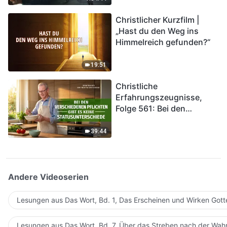
kommen. Wie können wir
Christlicher Kurzfilm |
in das Königreich Gottes
„Hast du den Weg ins
eintreten?
Himmelreich gefunden?“
19:51
Christliche
Erfahrungszeugnisse,
Folge 561: Bei den
verschiedenen Pflichten
gibt es keine
39:44
Statusunterschiede
Andere Videoserien
Lesungen aus Das Wort, Bd. 1, Das Erscheinen und Wirken Gott
Lesungen aus Das Wort, Bd. 7, Über das Streben nach der Wahr