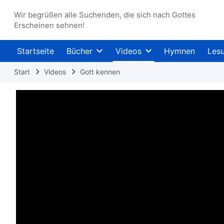
Wir begrüßen alle Suchenden, die sich nach Gottes
Erscheinen sehnen!
Startseite
Bücher
Videos
Hymnen
Les
Start
Videos
Gott kennen