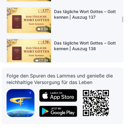
Das tägliche Wort Gottes – Gott
kennen | Auszug 137
8:50
Das tägliche Wort Gottes – Gott
kennen | Auszug 138
17:39
Das tägliche Wort Gottes – Gott
Folge den Spuren des Lammes und genieße die
kennen | Auszug 139
reichhaltige Versorgung für das Leben
17:56
Das tägliche Wort Gottes – Gott
kennen | Auszug 140
10:50