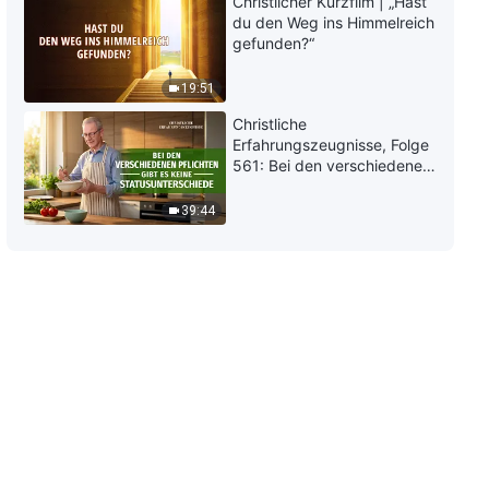
Christlicher Kurzfilm | „Hast
Gottes eintreten?
du den Weg ins Himmelreich
gefunden?“
19:51
Christliche
Erfahrungszeugnisse, Folge
561: Bei den verschiedenen
Pflichten gibt es keine
Statusunterschiede
39:44