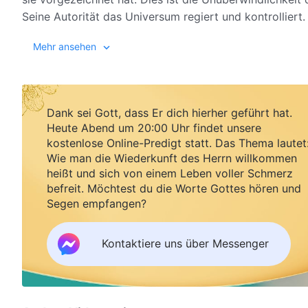
Seine Autorität das Universum regiert und kontrolliert.
Kontrolle und Herrschaft, die für die Gesetze verantwort
Mehr ansehen
den Menschen ermöglichen, ohne Störungen immer wied
– Das
regelmäßig drehen und vorankommen lassen, Tag für Tag
und ihr versteht sie, ob oberflächlich oder tiefgreifen
Erfahrung und Kenntnis der Wahrheit und eurer Gotteske
Dank sei Gott, dass Er dich hierher geführt hat.
wie sehr du die Worte Gottes erfahren hast, wie gut du
Heute Abend um 20:00 Uhr findet unsere
die Tiefe deines Verständnisses von Gottes Souveräni
kostenlose Online-Predigt statt. Das Thema lautet
Souveränität und Anordnungen davon ab, ob die Mensch
Wie man die Wiederkunft des Herrn willkommen
diese Autorität hat, davon abhängig, ob die Menschheit 
heißt und sich von einem Leben voller Schmerz
unabhängig von den Umständen; in allen Situationen di
befreit. Möchtest du die Worte Gottes hören und
Segen empfangen?
und alle Dinge in Übereinstimmung mit Seinen Gedanke
weil die Menschen sich ändern, es ist unabhängig vom
Veränderungen in Zeit, Raum und Geographie verändert
Kontaktiere uns über Messenger
der Mensch in der Lage ist, die Souveränität Gottes zu
unterwerfen, ändert nicht im Geringsten die Tatsache
Schicksal. Das heißt, ganz gleich, welche Haltung de