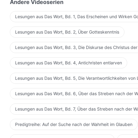
kann die Tatsache einfach nicht ändern, dass Gott die
Andere Videoserien
Dinge hat. Selbst wenn du dich der Souveränität Gottes
Schicksal; selbst wenn du Seine Souveränität nicht erk
Lesungen aus Das Wort, Bd. 1, Das Erscheinen und Wirken G
Autorität und die Tatsache der Souveränität Gottes ü
menschlichen Willen und ändern sich nicht in Überein
Lesungen aus Das Wort, Bd. 2, Über Gotteskenntnis
Entscheidungen. Gottes Autorität ist überall, zu jeder
vergehen, verginge Seine Autorität niemals, denn Er ist 
Lesungen aus Das Wort, Bd. 3, Die Diskurse des Christus der
Seine Autorität ist nicht von Menschen, Ereignissen 
eingeschränkt oder begrenzt. Zu allen Zeiten übt Gott 
Lesungen aus Das Wort, Bd. 4, Antichristen entlarven
Führungsarbeit wie immer fort; zu allen Zeiten regiert E
so wie Er es immer tat. Niemand kann dies ändern. Es is
Lesungen aus Das Wort, Bd. 5, Die Verantwortlichkeiten von 
Wahrheit gewesen!
Lesungen aus Das Wort, Bd. 6, Über das Streben nach der W
Lesungen aus Das Wort, Bd. 7, Über das Streben nach der W
Predigtreihe: Auf der Suche nach der Wahrheit im Glauben