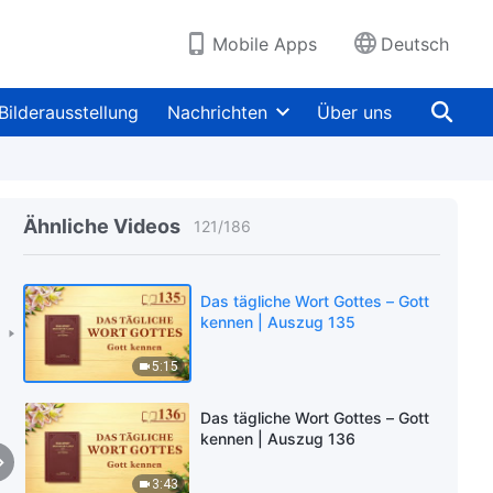
8:39
Mobile Apps
Deutsch
Das tägliche Wort Gottes – Gott
kennen | Auszug 133
Bilderausstellung
Nachrichten
Über uns
4:10
Das tägliche Wort Gottes – Gott
kennen | Auszug 134
Ähnliche Videos
121
/
186
11:48
Das tägliche Wort Gottes – Gott
kennen | Auszug 135
5:15
Das tägliche Wort Gottes – Gott
kennen | Auszug 136
3:43