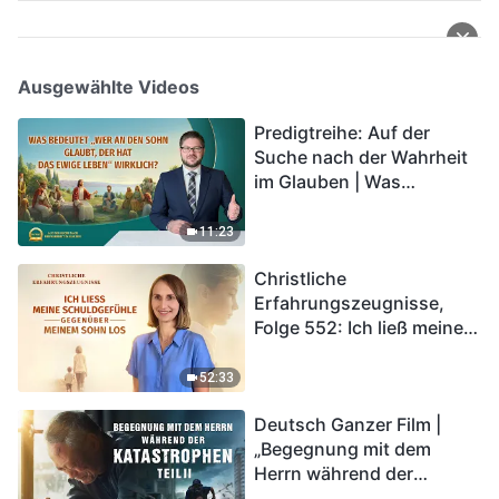
Ausgewählte Videos
Predigtreihe: Auf der
Suche nach der Wahrheit
im Glauben | Was
bedeutet „Wer an den
Sohn glaubt, der hat das
11:23
ewige Leben“ wirklich?
Christliche
Erfahrungszeugnisse,
Folge 552: Ich ließ meine
Schuldgefühle gegenüber
meinem Sohn los
52:33
Deutsch Ganzer Film |
„Begegnung mit dem
Herrn während der
Katastrophen“ (Teil II) | Die