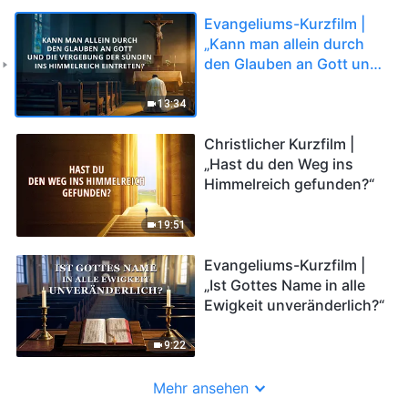
Evangeliums-Kurzfilm |
„Kann man allein durch
den Glauben an Gott und
die Vergebung der
Sünden ins Himmelreich
13:34
eintreten?“
Christlicher Kurzfilm |
„Hast du den Weg ins
Himmelreich gefunden?“
19:51
Evangeliums-Kurzfilm |
„Ist Gottes Name in alle
Ewigkeit unveränderlich?“
9:22
Mehr ansehen