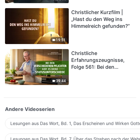
kommen. Wie können wir
Christlicher Kurzfilm |
in das Königreich Gottes
„Hast du den Weg ins
eintreten?
Himmelreich gefunden?“
19:51
Christliche
Erfahrungszeugnisse,
Folge 561: Bei den
verschiedenen Pflichten
gibt es keine
39:44
Statusunterschiede
Andere Videoserien
Lesungen aus Das Wort, Bd. 1, Das Erscheinen und Wirken Gott
Lesungen aus Das Wort, Bd. 7, Über das Streben nach der Wahr