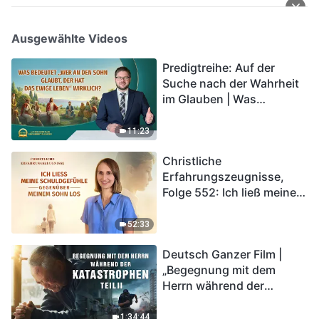
Ausgewählte Videos
Predigtreihe: Auf der
Suche nach der Wahrheit
im Glauben | Was
bedeutet „Wer an den
Sohn glaubt, der hat das
11:23
ewige Leben“ wirklich?
Christliche
Erfahrungszeugnisse,
Folge 552: Ich ließ meine
Schuldgefühle gegenüber
meinem Sohn los
52:33
Deutsch Ganzer Film |
„Begegnung mit dem
Herrn während der
Katastrophen“ (Teil II) | Die
Katastrophen der Endzeit
1:34:44