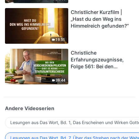
kommen. Wie können wir
Christlicher Kurzfilm |
in das Königreich Gottes
„Hast du den Weg ins
eintreten?
Himmelreich gefunden?“
19:51
Christliche
Erfahrungszeugnisse,
Folge 561: Bei den
verschiedenen Pflichten
gibt es keine
39:44
Statusunterschiede
Andere Videoserien
Lesungen aus Das Wort, Bd. 1, Das Erscheinen und Wirken Gott
Lesungen aus Das Wort, Bd. 7, Über das Streben nach der Wahr