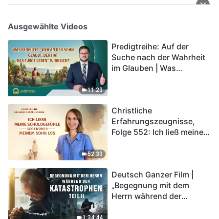
Ausgewählte Videos
Predigtreihe: Auf der
Suche nach der Wahrheit
im Glauben | Was
bedeutet „Wer an den
Sohn glaubt, der hat das
11:23
ewige Leben“ wirklich?
Christliche
Erfahrungszeugnisse,
Folge 552: Ich ließ meine
Schuldgefühle gegenüber
meinem Sohn los
52:33
Deutsch Ganzer Film |
„Begegnung mit dem
Herrn während der
Katastrophen“ (Teil II) | Die
Katastrophen der Endzeit
1:34:44