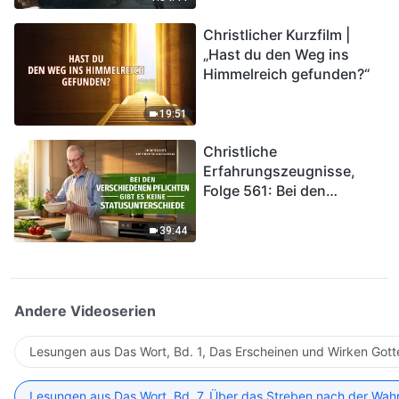
kommen. Wie können wir
Christlicher Kurzfilm |
in das Königreich Gottes
„Hast du den Weg ins
eintreten?
Himmelreich gefunden?“
19:51
Christliche
Erfahrungszeugnisse,
Folge 561: Bei den
verschiedenen Pflichten
gibt es keine
39:44
Statusunterschiede
Andere Videoserien
Lesungen aus Das Wort, Bd. 1, Das Erscheinen und Wirken Gott
Lesungen aus Das Wort, Bd. 7, Über das Streben nach der Wahr