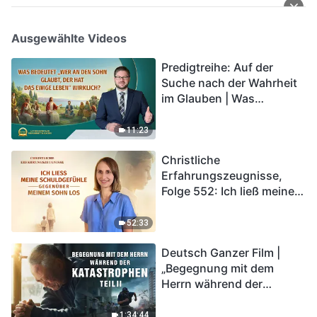
Ausgewählte Videos
Predigtreihe: Auf der
Suche nach der Wahrheit
im Glauben | Was
bedeutet „Wer an den
Sohn glaubt, der hat das
11:23
ewige Leben“ wirklich?
Christliche
Erfahrungszeugnisse,
Folge 552: Ich ließ meine
Schuldgefühle gegenüber
meinem Sohn los
52:33
Deutsch Ganzer Film |
„Begegnung mit dem
Herrn während der
Katastrophen“ (Teil II) | Die
Katastrophen der Endzeit
1:34:44