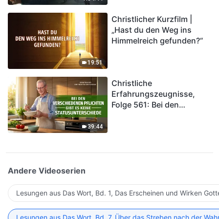
kommen. Wie können wir
Christlicher Kurzfilm |
in das Königreich Gottes
„Hast du den Weg ins
eintreten?
Himmelreich gefunden?“
19:51
Christliche
Erfahrungszeugnisse,
Folge 561: Bei den
verschiedenen Pflichten
gibt es keine
39:44
Statusunterschiede
Andere Videoserien
Lesungen aus Das Wort, Bd. 1, Das Erscheinen und Wirken Gott
Lesungen aus Das Wort, Bd. 7, Über das Streben nach der Wahr