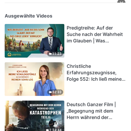
Ausgewählte Videos
Predigtreihe: Auf der
Suche nach der Wahrheit
im Glauben | Was
bedeutet „Wer an den
Sohn glaubt, der hat das
11:23
ewige Leben“ wirklich?
Christliche
Erfahrungszeugnisse,
Folge 552: Ich ließ meine
Schuldgefühle gegenüber
meinem Sohn los
52:33
Deutsch Ganzer Film |
„Begegnung mit dem
Herrn während der
Katastrophen“ (Teil II) | Die
Katastrophen der Endzeit
1:34:44