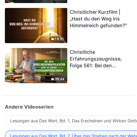
kommen. Wie können wir
Christlicher Kurzfilm |
in das Königreich Gottes
„Hast du den Weg ins
eintreten?
Himmelreich gefunden?“
19:51
Christliche
Erfahrungszeugnisse,
Folge 561: Bei den
verschiedenen Pflichten
gibt es keine
39:44
Statusunterschiede
Andere Videoserien
Lesungen aus Das Wort, Bd. 1, Das Erscheinen und Wirken Gott
Lesungen aus Das Wort, Bd. 7, Über das Streben nach der Wahr