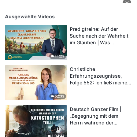
Ausgewählte Videos
Predigtreihe: Auf der
Suche nach der Wahrheit
im Glauben | Was
bedeutet „Wer an den
Sohn glaubt, der hat das
11:23
ewige Leben“ wirklich?
Christliche
Erfahrungszeugnisse,
Folge 552: Ich ließ meine
Schuldgefühle gegenüber
meinem Sohn los
52:33
Deutsch Ganzer Film |
„Begegnung mit dem
Herrn während der
Katastrophen“ (Teil II) | Die
Katastrophen der Endzeit
1:34:44