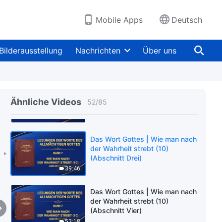
(Abschnitt Fünf)
51:10
Mobile Apps
Deutsch
Das Wort Gottes | Wie man nach
der Wahrheit strebt (10)
Bilderausstellung
Nachrichten
Über uns
(Abschnitt Eins)
44:00
Das Wort Gottes | Wie man nach
der Wahrheit strebt (10)
Ähnliche Videos
52
/
85
(Abschnitt Zwei)
38:11
Das Wort Gottes | Wie man nach
der Wahrheit strebt (10)
(Abschnitt Drei)
39:46
Das Wort Gottes | Wie man nach
der Wahrheit strebt (10)
(Abschnitt Vier)
52:18