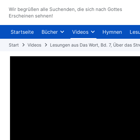
Wir begrüßen alle Suchenden, die sich nach Gottes
Erscheinen sehnen!
Startseite
Bücher
Videos
Hymnen
Les
Start
Videos
Lesungen aus Das Wort, Bd. 7, Über das St