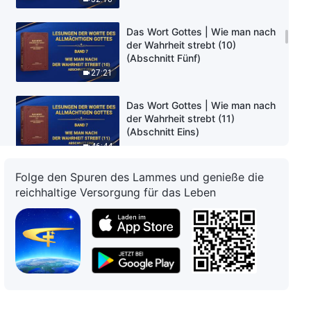
Das Wort Gottes | Wie man nach
der Wahrheit strebt (10)
(Abschnitt Fünf)
27:21
Das Wort Gottes | Wie man nach
der Wahrheit strebt (11)
(Abschnitt Eins)
46:44
Folge den Spuren des Lammes und genieße die
Das Wort Gottes | Wie man nach
reichhaltige Versorgung für das Leben
der Wahrheit strebt (11)
(Abschnitt Zwei)
50:28
Das Wort Gottes | Wie man nach
der Wahrheit strebt (11)
(Abschnitt Drei)
1:02:20