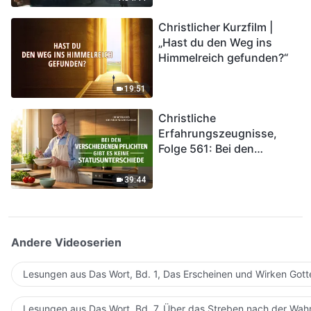
kommen. Wie können wir
Christlicher Kurzfilm |
in das Königreich Gottes
„Hast du den Weg ins
eintreten?
Himmelreich gefunden?“
19:51
Christliche
Erfahrungszeugnisse,
Folge 561: Bei den
verschiedenen Pflichten
gibt es keine
39:44
Statusunterschiede
Andere Videoserien
Lesungen aus Das Wort, Bd. 1, Das Erscheinen und Wirken Gott
Lesungen aus Das Wort, Bd. 7, Über das Streben nach der Wahr