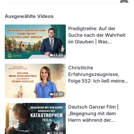
Ausgewählte Videos
Predigtreihe: Auf der
Suche nach der Wahrheit
im Glauben | Was
bedeutet „Wer an den
Sohn glaubt, der hat das
11:23
ewige Leben“ wirklich?
Christliche
Erfahrungszeugnisse,
Folge 552: Ich ließ meine
Schuldgefühle gegenüber
meinem Sohn los
52:33
Deutsch Ganzer Film |
„Begegnung mit dem
Herrn während der
Katastrophen“ (Teil II) | Die
Katastrophen der Endzeit
1:34:44