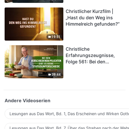
kommen. Wie können wir
Christlicher Kurzfilm |
in das Königreich Gottes
„Hast du den Weg ins
eintreten?
Himmelreich gefunden?“
19:51
Christliche
Erfahrungszeugnisse,
Folge 561: Bei den
verschiedenen Pflichten
gibt es keine
39:44
Statusunterschiede
Andere Videoserien
Lesungen aus Das Wort, Bd. 1, Das Erscheinen und Wirken Gott
Lesungen aus Das Wort, Bd. 7, Über das Streben nach der Wahr