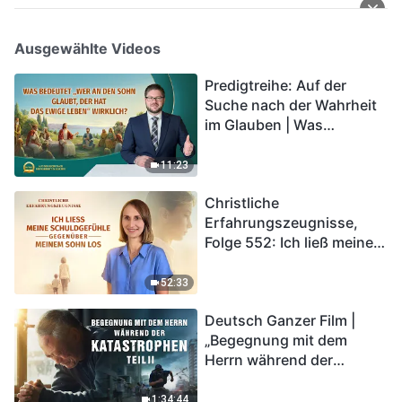
Ausgewählte Videos
Predigtreihe: Auf der
Suche nach der Wahrheit
im Glauben | Was
bedeutet „Wer an den
Sohn glaubt, der hat das
11:23
ewige Leben“ wirklich?
Christliche
Erfahrungszeugnisse,
Folge 552: Ich ließ meine
Schuldgefühle gegenüber
meinem Sohn los
52:33
Deutsch Ganzer Film |
„Begegnung mit dem
Herrn während der
Katastrophen“ (Teil II) | Die
Katastrophen der Endzeit
1:34:44