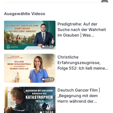
Ausgewählte Videos
Predigtreihe: Auf der
Suche nach der Wahrheit
im Glauben | Was
bedeutet „Wer an den
Sohn glaubt, der hat das
11:23
ewige Leben“ wirklich?
Christliche
Erfahrungszeugnisse,
Folge 552: Ich ließ meine
Schuldgefühle gegenüber
meinem Sohn los
52:33
Deutsch Ganzer Film |
„Begegnung mit dem
Herrn während der
Katastrophen“ (Teil II) | Die
Katastrophen der Endzeit
1:34:44