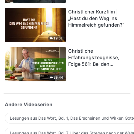
kommen. Wie können wir
Christlicher Kurzfilm |
in das Königreich Gottes
„Hast du den Weg ins
eintreten?
Himmelreich gefunden?“
19:51
Christliche
Erfahrungszeugnisse,
Folge 561: Bei den
verschiedenen Pflichten
gibt es keine
39:44
Statusunterschiede
Andere Videoserien
Lesungen aus Das Wort, Bd. 1, Das Erscheinen und Wirken Gott
Lesungen aus Das Wort, Bd. 7, Über das Streben nach der Wahr