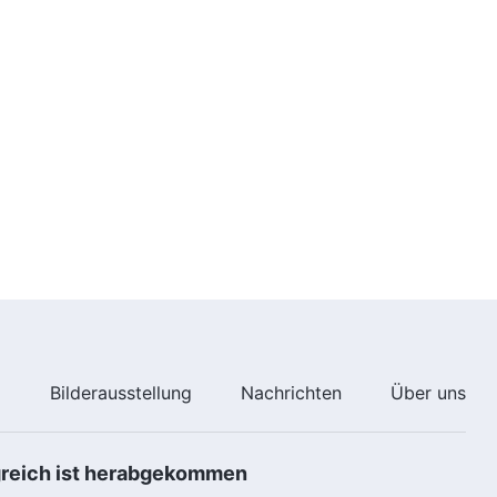
Glaubenszeugnis | Wie ich die
Verdrängung überwand
40:51
Glaubenszeugnis | Geerdet sein
bringt Frieden
47:26
Glaubenszeugnis | Reflexionen
zum Verweigern von Kontrolle
40:10
Glaubenszeugnis | Nachdem ich
e
Bilderausstellung
Nachrichten
Über uns
vom Tod meiner Mutter erfahren
hatte
42:39
greich ist herabgekommen