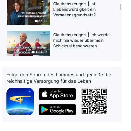
Glaubenszeugnis | Ist
Liebenswürdigkeit ein
Verhaltensgrundsatz?
55:12
Glaubenszeugnis | Ich werde
mich nie wieder über mein
Schicksal beschweren
1:04:27
Glaubenszeugnis | Warum
fürchte ich mich davor,
Folge den Spuren des Lammes und genieße die
Verantwortung in meiner Pflicht
reichhaltige Versorgung für das Leben
zu übernehmen?
41:14
Glaubenszeugnis | Reflexionen
über das Streben nach Glück
46:11
Glaubenszeugnis | Durch