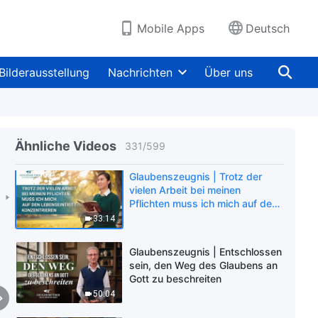
Mobile Apps
Deutsch
Bilderausstellung
Nachrichten
Über uns
Ähnliche Videos
331
/
599
Glaubenszeugnis | Trotz der
vielen Arbeit bei meinen
Pflichten muss ich mich auf den
Lebenseintritt konzentrieren
33:14
Glaubenszeugnis | Entschlossen
sein, den Weg des Glaubens an
Gott zu beschreiten
50:04