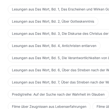
kennt euren Platz nicht, dennoch kämpft ihr immer noc
Kampf gewinnen? Wenn ihr in eurem Herzen wirklich Ehre
Lesungen aus Das Wort, Bd. 1, Das Erscheinen und Wirken G
Meinem Rücken miteinander kämpfen? Wie hoch dein Sta
kleiner Wurm im Mist? Wirst du imstande sein, dir Fl
Lesungen aus Das Wort, Bd. 2, Über Gotteskenntnis
werden? Ihr stinkenden kleinen Würmer stehlt die Opfe
euren ruinierten, missratenen Ruf retten und zum ause
Lesungen aus Das Wort, Bd. 3, Die Diskurse des Christus der
Halunken! Diese Opfergaben auf dem Altar wurden Mir
huldvoller Gefühle jener, die Mich verehren. Sie diene
Lesungen aus Das Wort, Bd. 4, Antichristen entlarven
Mich also der kleinen Turteltauben berauben, die Men
einem Judas zu werden? Hast du keine Angst davor, d
Lesungen aus Das Wort, Bd. 5, Die Verantwortlichkeiten von 
unverschämtes Ding! Du denkst, dass die Turteltauben
da sind, deinen Bauch zu nähren, du Made? Was Ich dir 
Lesungen aus Das Wort, Bd. 6, Über das Streben nach der W
gebe; was Ich dir nicht gegeben habe, ist zu Meiner V
stehlen. Der Eine, der wirkt, bin Ich. Jehova – der H
Lesungen aus Das Wort, Bd. 7, Über das Streben nach der W
Opfergaben dar. Denkst du, dies sei eine Entschädigung
Für wen eilst du umher? Ist das nicht für dich selbst?
Predigtreihe: Auf der Suche nach der Wahrheit im Glauben
du Geld aus Meinem Geldbeutel? Bist du nicht der Soh
Jehova, sollen sich die Priester erfreuen. Bist du ein 
Filme über Zeugnissen aus Lebenserfahrungen
Filme ü