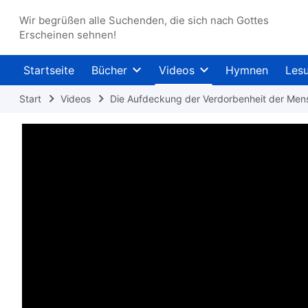
Wir begrüßen alle Suchenden, die sich nach Gottes
Erscheinen sehnen!
Startseite
Bücher
Videos
Hymnen
Les
Start
Videos
Die Aufdeckung der Verdorbenheit der Men