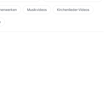
chts wert! Du nutzloser Halunke! Mein Feuer, das Feuer
hnenwerken
Musikvideos
Kirchenlieder-Videos
e