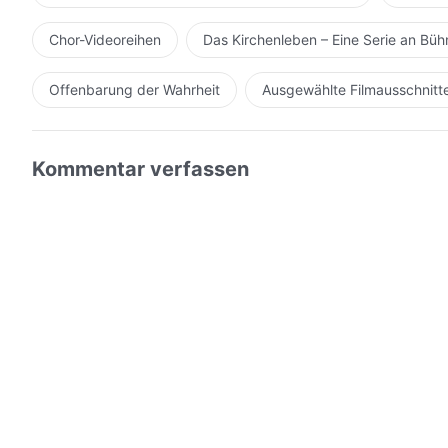
essen, und du deckst sogar den Tisch damit; du bist ni
Jehovas, wird dich verbrennen!
Chor-Videoreihen
Das Kirchenleben – Eine Serie an Bü
Offenbarung der Wahrheit
Ausgewählte Filmausschnitt
Kommentar verfassen