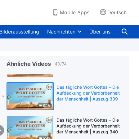
der Menschheit | Auszug 336
6:35
Mobile Apps
Deutsch
Das tägliche Wort Gottes – Die
Aufdeckung der Verdorbenheit
Bilderausstellung
Nachrichten
Über uns
der Menschheit | Auszug 337
8:47
Das tägliche Wort Gottes – Die
Aufdeckung der Verdorbenheit
Ähnliche Videos
40
/
74
der Menschheit | Auszug 338
6:13
Das tägliche Wort Gottes – Die
Aufdeckung der Verdorbenheit
der Menschheit | Auszug 339
8:16
Das tägliche Wort Gottes – Die
Aufdeckung der Verdorbenheit
der Menschheit | Auszug 340
5:43