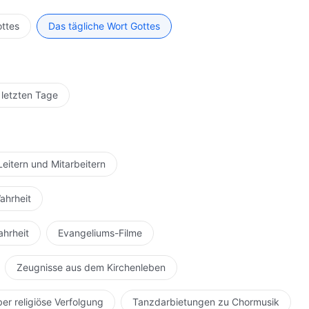
h miteinander im Mist. Was könnt ihr aus solch einem
rbietung für Mich hättet, wie könntet ihr hinter
ottes
Das tägliche Wort Gottes
tus auch ist, bist du nicht immer noch ein stinkender
ügel wachsen zu lassen und eine Taube am Himmel zu
rgaben von Meinem, Jehovas, Altar; könnt ihr dadurch
rwählten Volk Israels werden? Ihr seid schamlose
 letzten Tage
 von den Menschen dargebracht, als Ausdruck
n Meiner Kontrolle und Meiner Verwendung, wie kannst du
schen Mir gegeben haben? Befürchtest du nicht, zu
ass dein Land ein Blutacker werden könnte? Du
Leitern und Mitarbeitern
, die von den Menschen geopfert wurden, allesamt dazu
gegeben habe, ist das, was Ich dir gern und bereitwillig
ahrheit
erfügung. Du kannst nicht einfach Meine Opfergaben
err der Schöpfung –, und Menschen bringen Meinetwegen
ahrheit
Evangeliums-Filme
 für all dein Umhereilen? Du bist wirklich unverschämt!
 Weshalb stiehlst du Meine Opfergaben? Weshalb stiehlst
Zeugnisse aus dem Kirchenleben
n von Judas Iskariot? An den Opfergaben an Mich,
Priester? Du wagst es, selbstgefällig Meine Opfergaben zu
ber religiöse Verfolgung
Tanzdarbietungen zu Chormusik