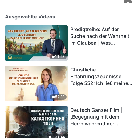
Ausgewählte Videos
Predigtreihe: Auf der
Suche nach der Wahrheit
im Glauben | Was
bedeutet „Wer an den
Sohn glaubt, der hat das
11:23
ewige Leben“ wirklich?
Christliche
Erfahrungszeugnisse,
Folge 552: Ich ließ meine
Schuldgefühle gegenüber
meinem Sohn los
52:33
Deutsch Ganzer Film |
„Begegnung mit dem
Herrn während der
Katastrophen“ (Teil II) | Die
Katastrophen der Endzeit
1:34:44