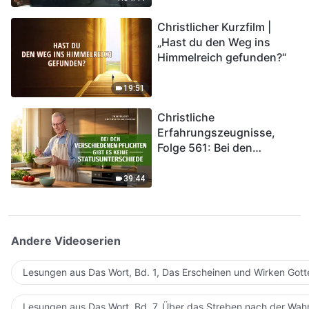
kommen. Wie können wir
Christlicher Kurzfilm |
in das Königreich Gottes
„Hast du den Weg ins
eintreten?
Himmelreich gefunden?“
19:51
Christliche
Erfahrungszeugnisse,
Folge 561: Bei den
verschiedenen Pflichten
gibt es keine
39:44
Statusunterschiede
Andere Videoserien
Lesungen aus Das Wort, Bd. 1, Das Erscheinen und Wirken Gott
Lesungen aus Das Wort, Bd. 7, Über das Streben nach der Wahr