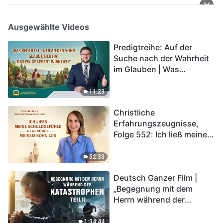
Ausgewählte Videos
Predigtreihe: Auf der
Suche nach der Wahrheit
im Glauben | Was
bedeutet „Wer an den
Sohn glaubt, der hat das
11:23
ewige Leben“ wirklich?
Christliche
Erfahrungszeugnisse,
Folge 552: Ich ließ meine
Schuldgefühle gegenüber
meinem Sohn los
52:33
Deutsch Ganzer Film |
„Begegnung mit dem
Herrn während der
Katastrophen“ (Teil II) | Die
Katastrophen der Endzeit
1:34:44