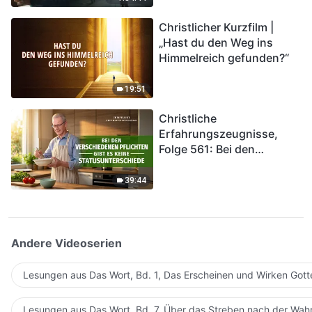
kommen. Wie können wir
Christlicher Kurzfilm |
in das Königreich Gottes
„Hast du den Weg ins
eintreten?
Himmelreich gefunden?“
19:51
Christliche
Erfahrungszeugnisse,
Folge 561: Bei den
verschiedenen Pflichten
gibt es keine
39:44
Statusunterschiede
Andere Videoserien
Lesungen aus Das Wort, Bd. 1, Das Erscheinen und Wirken Gott
Lesungen aus Das Wort, Bd. 7, Über das Streben nach der Wahr